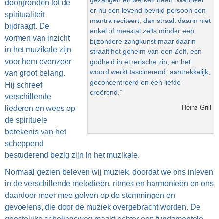
doorgronden tot de
er nu een levend bevrijd persoon een
spiritualiteit
mantra reciteert, dan straalt daarin niet
bijdraagt. De
enkel of meestal zelfs minder een
vormen van inzicht
bijzondere zangkunst maar daarin
in het muzikale zijn
straalt het geheim van een Zelf, een
voor hem evenzeer
godheid in etherische zin, en het
woord werkt fascinerend, aantrekkelijk,
van groot belang.
geconcentreerd en een liefde
Hij schreef
creërend.”
verschillende
Heinz Grill
liederen en wees op
de spirituele
betekenis van het
scheppend
bestuderend bezig zijn in het muzikale.
Normaal gezien beleven wij muziek, doordat we ons inleven
in de verschillende melodieën, ritmes en harmonieën en ons
daardoor meer mee golven op de stemmingen en
gevoelens, die door de muziek overgebracht worden. De
geestelijke scholingsweg maakt echter een fundamentele