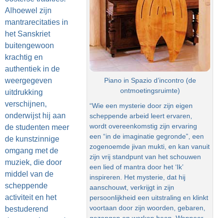
Alhoewel zijn
mantrarecitaties in
het Sanskriet
buitengewoon
krachtig en
authentiek in de
Piano in Spazio d’incontro (de
weergegeven
ontmoetingsruimte)
uitdrukking
verschijnen,
“Wie een mysterie door zijn eigen
onderwijst hij aan
scheppende arbeid leert ervaren,
wordt overeenkomstig zijn ervaring
de studenten meer
een “in de imaginatie gegronde”, een
de kunstzinnige
zogenoemde jivan mukti, en kan vanuit
omgang met de
zijn vrij standpunt van het schouwen
muziek, die door
een lied of mantra door het ‘Ik’
middel van de
inspireren. Het mysterie, dat hij
scheppende
aanschouwt, verkrijgt in zijn
activiteit en het
persoonlijkheid een uitstraling en klinkt
voortaan door zijn woorden, gebaren,
bestuderend
gezangen en werken heen. Wanneer