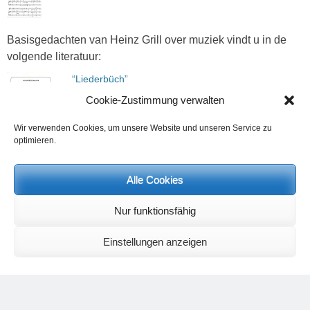
Basisgedachten van Heinz Grill over muziek vindt u in de
volgende literatuur:
“Liederbüch”
Dit boek bevat een samenstelling van religieuze
Cookie-Zustimmung verwalten
liederen en mantra’s uit de oosterse en westerse
cultuur.
Wir verwenden Cookies, um unsere Website und unseren Service zu
optimieren.
Het boek bevat ook voordrachten en toelichtingen van Heinz
Grill, die een bewuster zingen van de liederen en begrijpen
Alle Cookies
van de inhoud mogelijk maken.
Aan te bevelen literatuur van andere auteurs over dit thema:
Nur funktionsfähig
“Bernd Lindner, Liederbögen- für ein
Einstellungen anzeigen
praktisches Musizieren mit höherer
Sinngebrung”
Liederbögen – für ein praktisches Musizieren
mit höherer Sinngebung und zu einem neuen
Tonerleben