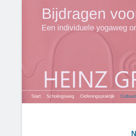
Bijdragen voo
Een individuele yogaweg om
Primair menu
Ga
Start
Scholingsweg
Oefeningspraktijk
Cultuur
naar
de
inhoud
N