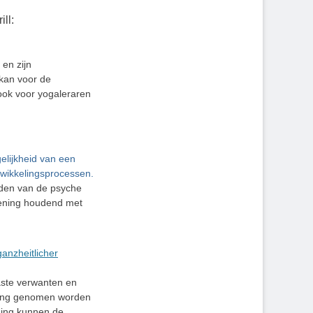
ll:
 en zijn
 kan voor de
sook voor yogaleraren
lijkheid van een
twikkelingsprocessen.
elden van de psyche
kening houdend met
anzheitlicher
aaste verwanten en
lling genomen worden
eding kunnen de