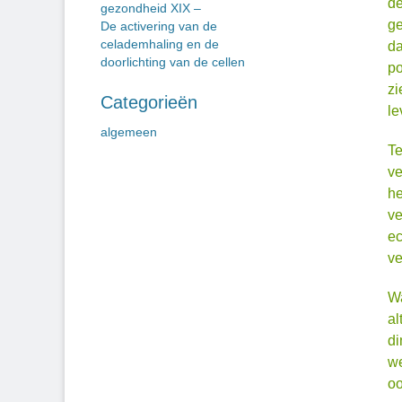
de
gezondheid XIX –
ge
De activering van de
celademhaling en de
da
doorlichting van de cellen
po
zi
Categorieën
le
algemeen
Te
ve
he
ve
ec
ve
Wa
al
di
we
oo