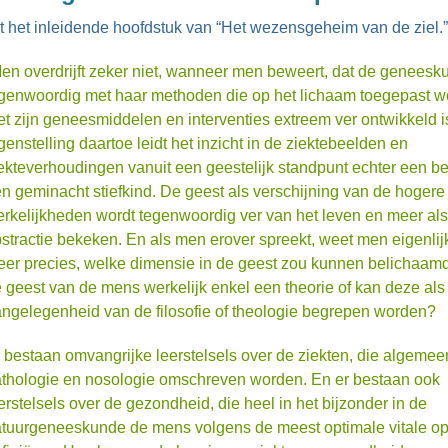
t het inleidende hoofdstuk van “Het wezensgeheim van de ziel.”
en overdrijft zeker niet, wanneer men beweert, dat de geneesk
genwoordig met haar methoden die op het lichaam toegepast w
t zijn geneesmiddelen en interventies extreem ver ontwikkeld i
genstelling daartoe leidt het inzicht in de ziektebeelden en
ekteverhoudingen vanuit een geestelijk standpunt echter een be
n geminacht stiefkind. De geest als verschijning van de hogere
rkelijkheden wordt tegenwoordig ver van het leven en meer al
stractie bekeken. En als men erover spreekt, weet men eigenlijk
er precies, welke dimensie in de geest zou kunnen belichaamd 
 geest van de mens werkelijk enkel een theorie of kan deze als
ngelegenheid van de filosofie of theologie begrepen worden?
 bestaan omvangrijke leerstelsels over de ziekten, die algemee
thologie en nosologie omschreven worden. En er bestaan ook
erstelsels over de gezondheid, die heel in het bijzonder in de
tuurgeneeskunde de mens volgens de meest optimale vitale 