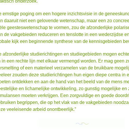
aktisch onderzoek.
 ernstige poging om een hogere inzichtsvisie in de geneeskund
n daaruit niet een gelovende wetenschap, maar een zo concree
ële geesteswetenschap te vormen, zou de afzonderlijke polari
n de vakgebieden reduceren en tenslotte in een wederzijdse e
obale kijk een beginnende synthese van de kennisgebieden bew
 afzonderlijke studierichtingen en studiegebieden mogen echte
 in een rechte lijn met elkaar vermengd worden. Er mag geen
rsmelting of een materieel verzamelen van de bruikbare mogeli
eleer zouden deze studierichtingen hun eigen diepe centra in 
eten ontdekken en aan de hand van het beeld van de mens met 
estelijke en lichamelijke ontwikkeling, zo gunstig mogelijke en
imulansen moeten verkrijgen. Een zorgvuldige en goede doordr
bruiken begrippen, die op het vlak van de vakgebieden noodzakel
ze veeleisende arbeid onontbeerlijk.”