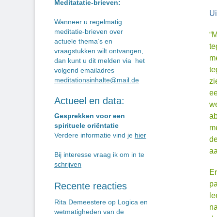
Meditatatie-brieven:
Ui
Wanneer u regelmatig
meditatie-brieven over
“M
actuele thema’s en
te
vraagstukken wilt ontvangen,
me
dan kunt u dit melden via het
te
volgend emailadres
meditationsinhalte@mail.de
zi
ee
Actueel en data:
we
ab
Gesprekken voor een
spirituele oriëntatie
me
Verdere informatie vind je
hier
de
aa
Bij interesse vraag ik om in te
schrijven
Er
pa
Recente reacties
le
Rita Demeestere
op
Logica en
na
wetmatigheden van de