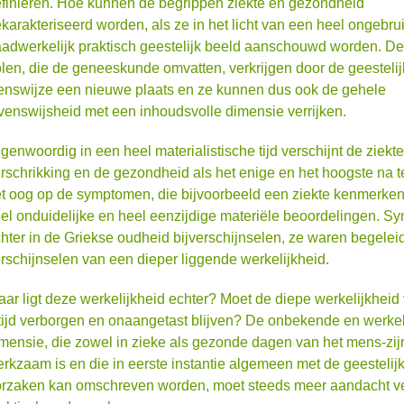
finiëren. Hoe kunnen de begrippen ziekte en gezondheid
karakteriseerd worden, als ze in het licht van een heel ongebrui
adwerkelijk praktisch geestelijk beeld aanschouwd worden. D
len, die de geneeskunde omvatten, verkrijgen door de geesteli
enswijze een nieuwe plaats en ze kunnen dus ook de gehele
venswijsheid met een inhoudsvolle dimensie verrijken.
genwoordig in een heel materialistische tijd verschijnt de ziekt
rschrikking en de gezondheid als het enige en het hoogste na t
t oog op de symptomen, die bijvoorbeeld een ziekte kenmerken
el onduidelijke en heel eenzijdige materiële beoordelingen. 
hter in de Griekse oudheid bijverschijnselen, ze waren begele
rschijnselen van een dieper liggende werkelijkheid.
ar ligt deze werkelijkheid echter? Moet de diepe werkelijkheid
tijd verborgen en onaangetast blijven? De onbekende en werkeli
mensie, die zowel in zieke als gezonde dagen van het mens-zi
rkzaam is en die in eerste instantie algemeen met de geesteli
rzaken kan omschreven worden, moet steeds meer aandacht ver