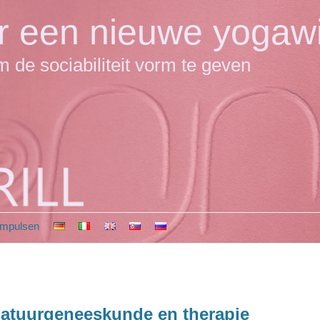
r een nieuwe yogawi
 de sociabiliteit vorm te geven
impulsen
atuurgeneeskunde en therapie