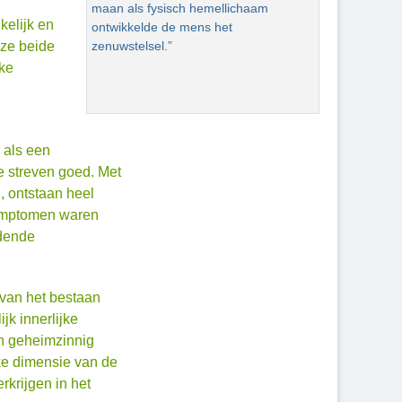
maan als fysisch hemellichaam
kelijk en
ontwikkelde de mens het
eze beide
zenuwstelsel.”
jke
e als een
e streven goed. Met
, ontstaan heel
Symptomen waren
idende
 van het bestaan
jk innerlijke
jn geheimzinnig
jke dimensie van de
krijgen in het