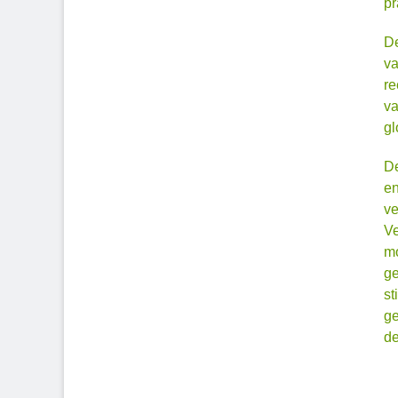
pr
De
va
re
va
gl
De
en
ve
Ve
mo
ge
st
ge
de