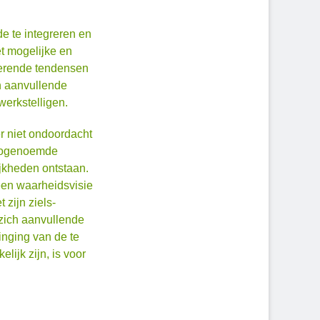
e te integreren en
t mogelijke en
serende tendensen
n aanvullende
erkstelligen.
r niet ondoordacht
 zogenoemde
jkheden ontstaan.
een waarheidsvisie
zijn ziels-
 zich aanvullende
inging van de te
ijk zijn, is voor