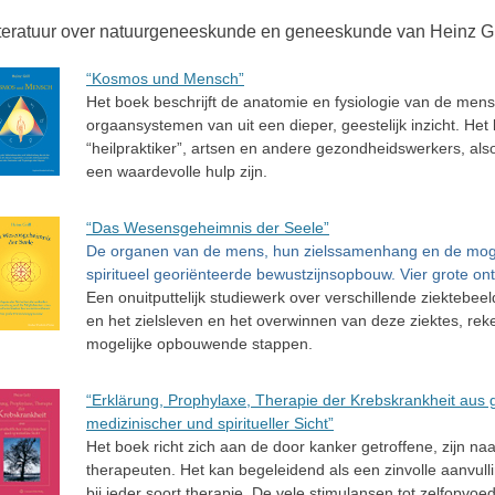
teratuur over natuurgeneeskunde en geneeskunde van Heinz Gri
“Kosmos und Mensch”
Het boek beschrijft de anatomie en fysiologie van de mens
orgaansystemen van uit een dieper, geestelijk inzicht. Het
“heilpraktiker”, artsen en andere gezondheidswerkers, al
een waardevolle hulp zijn.
“Das Wesensgeheimnis der Seele”
De organen van de mens, hun zielssamenhang en de moge
spiritueel georiënteerde bewustzijnsopbouw. Vier grote on
Een onuitputtelijk studiewerk over verschillende ziektebe
en het zielsleven en het overwinnen van deze ziektes, re
mogelijke opbouwende stappen.
“Erklärung, Prophylaxe, Therapie der Krebskrankheit aus g
medizinischer und spiritueller Sicht”
Het boek richt zich aan de door kanker getroffene, zijn n
therapeuten. Het kan begeleidend als een zinvolle aanvu
bij ieder soort therapie. De vele stimulansen tot zelfopvo