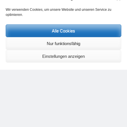
Wir verwenden Cookies, um unsere Website und unseren Service zu
optimieren.
Alle Cookies
Nur funktionsfähig
Meditatatie-brieven:
Einstellungen anzeigen
Wanneer u regelmatig meditatie-brieven over actuele thema’s en
vraagstukken wilt ontvangen, dan kunt u dit melden via het volgend
emailadres
meditationsinhalte@mail.de
Actueel en data:
Gesprekken voor een spirituele oriëntatie
Verdere informatie vind je
hier
Bij interesse vraag ik om in te
schrijven
Recente reacties
Rita Demeestere
op
Logica en wetmatigheden van de gezondheid XIX