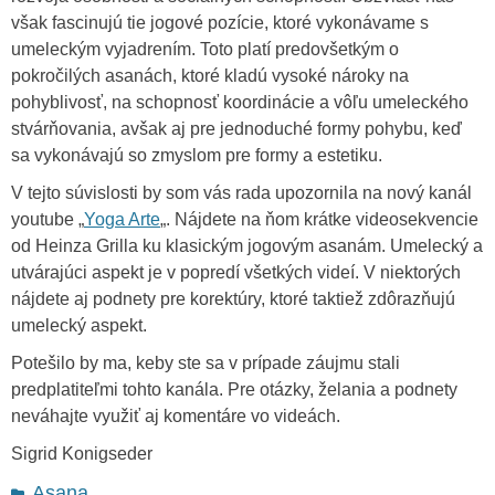
však fascinujú tie jogové pozície, ktoré vykonávame s
umeleckým vyjadrením. Toto platí predovšetkým o
pokročilých asanách, ktoré kladú vysoké nároky na
pohyblivosť, na schopnosť koordinácie a vôľu umeleckého
stvárňovania, avšak aj pre jednoduché formy pohybu, keď
sa vykonávajú so zmyslom pre formy a estetiku.
V tejto súvislosti by som vás rada upozornila na nový kanál
youtube „
Yoga Arte
„. Nájdete na ňom krátke videosekvencie
od Heinza Grilla ku klasickým jogovým asanám. Umelecký a
utvárajúci aspekt je v popredí všetkých videí. V niektorých
nájdete aj podnety pre korektúry, ktoré taktiež zdôrazňujú
umelecký aspekt.
Potešilo by ma, keby ste sa v prípade záujmu stali
predplatiteľmi tohto kanála. Pre otázky, želania a podnety
neváhajte využiť aj komentáre vo videách.
Sigrid Konigseder
Categories
Asana