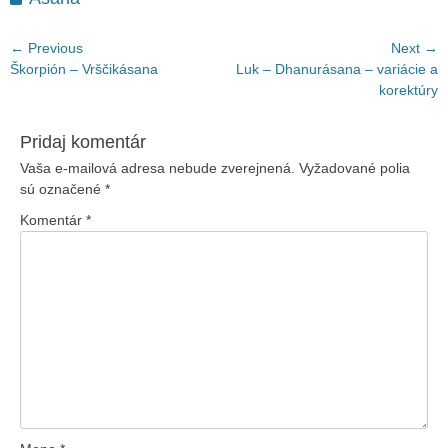
Navigácia
← Previous
Next →
Previous
Next
Škorpión – Vrščikásana
Luk – Dhanurásana – variácie a
v
post:
post:
korektúry
článku
Pridaj komentár
Vaša e-mailová adresa nebude zverejnená.
Vyžadované polia
sú označené
*
Komentár
*