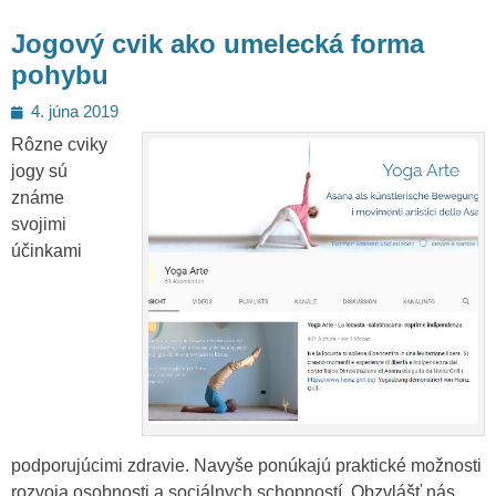
Jogový cvik ako umelecká forma
pohybu
Posted
4. júna 2019
on
Rôzne cviky
jogy sú
známe
svojimi
účinkami
podporujúcimi zdravie. Navyše ponúkajú praktické možnosti
rozvoja osobnosti a sociálnych schopností. Obzvlášť nás