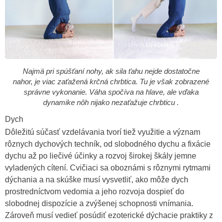
Najmä pri spúšťaní nohy, ak sila ťahu nejde dostatočne
nahor, je viac zaťažená krčná chrbtica. Tu je však zobrazené
správne vykonanie. Váha spočíva na hlave, ale vďaka
dynamike nôh nijako nezaťažuje chrbticu .
Dych
Dôležitú súčasť vzdelávania tvorí tiež využitie a význam
rôznych dychových techník, od slobodného dychu a fixácie
dychu až po liečivé účinky a rozvoj širokej škály jemne
vyladených cítení. Cvičiaci sa oboznámi s rôznymi rytmami
dýchania a na skúške musí vysvetliť, ako môže dych
prostredníctvom vedomia a jeho rozvoja dospieť do
slobodnej dispozície a zvýšenej schopnosti vnímania.
Zároveň musí vedieť posúdiť ezoterické dýchacie praktiky z