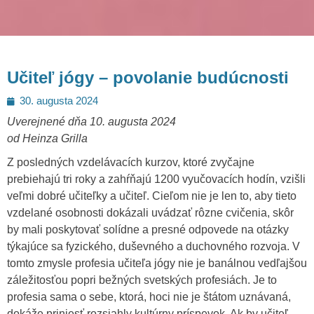
Učiteľ jógy – povolanie budúcnosti
Posted
30. augusta 2024
on
Uverejnené dňa 10. augusta 2024
od Heinza Grilla
Z posledných vzdelávacích kurzov, ktoré zvyčajne
prebiehajú tri roky a zahŕňajú 1200 vyučovacích hodín, vzišli
veľmi dobré učiteľky a učiteľ. Cieľom nie je len to, aby tieto
vzdelané osobnosti dokázali uvádzať rôzne cvičenia, skôr
by mali poskytovať solídne a presné odpovede na otázky
týkajúce sa fyzického, duševného a duchovného rozvoja. V
tomto zmysle profesia učiteľa jógy nie je banálnou vedľajšou
záležitosťou popri bežných svetských profesiách. Je to
profesia sama o sebe, ktorá, hoci nie je štátom uznávaná,
dokáže priniesť rozsiahly kultúrny príspevok. Ak by učiteľ