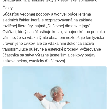
Bhagavadgíta a niektoré texty z kresťanskej spirituality.
Čakry
Súčasťou vedomej podpory a tvorivej práce je téma
siedmich čakier, ktorá je rozpracovávaná na základe
rozličnej literatúry, najmä „Duševnej dimenzie jógy“.
Cvičiaci, ktorý sa zúčastňuje kurzu, si najneskôr po pol roku
všimne, že sa vďaka týmto obsahom nezlepšuje len fyzická
úroveň jeho cvikov, ale že vďaka nim dokonca zažíva
transformujúce duševné a estetické procesy. Vyžarovanie
účastníka sa stáva výrazne jasnejším a celkový prejav
získava pekný, estetický ďalší rozvoj.