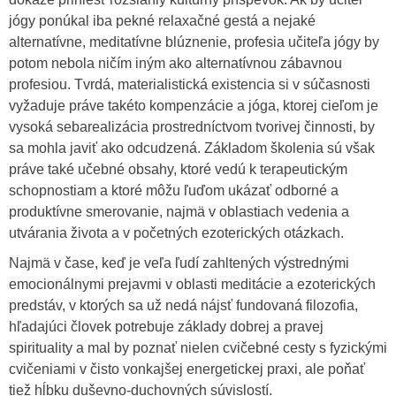
jógy ponúkal iba pekné relaxačné gestá a nejaké
alternatívne, meditatívne blúznenie, profesia učiteľa jógy by
potom nebola ničím iným ako alternatívnou zábavnou
profesiou. Tvrdá, materialistická existencia si v súčasnosti
vyžaduje práve takéto kompenzácie a jóga, ktorej cieľom je
vysoká sebarealizácia prostredníctvom tvorivej činnosti, by
sa mohla javiť ako odcudzená. Základom školenia sú však
práve také učebné obsahy, ktoré vedú k terapeutickým
schopnostiam a ktoré môžu ľuďom ukázať odborné a
produktívne smerovanie, najmä v oblastiach vedenia a
utvárania života a v početných ezoterických otázkach.
Najmä v čase, keď je veľa ľudí zahltených výstrednými
emocionálnymi prejavmi v oblasti meditácie a ezoterických
predstáv, v ktorých sa už nedá nájsť fundovaná filozofia,
hľadajúci človek potrebuje základy dobrej a pravej
spirituality a mal by poznať nielen cvičebné cesty s fyzickými
cvičeniami v čisto vonkajšej energetickej praxi, ale poňať
tiež hĺbku duševno-duchovných súvislostí.