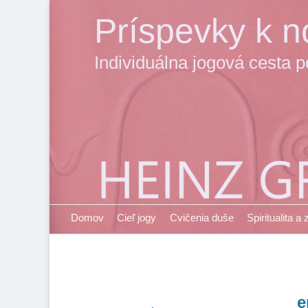
Príspevky k no
Individuálna jogová cesta 
Primary Menu
Skip
Domov
Cieľ jogy
Cvičenia duše
Spiritualita a
to
content
e