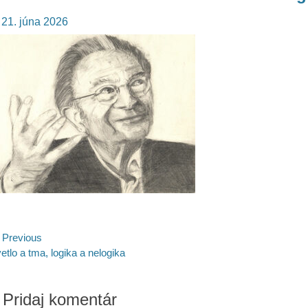
osted
21. júna 2026
n
avigácia
Previous
evious
etlo a tma, logika a nelogika
st:
lánku
Pridaj komentár