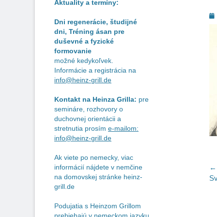
Aktuality a termíny:
P
Dni regenerácie, študijné
o
dni, Tréning ásan pre
duševné a fyzické
formovanie
možné kedykoľvek.
Informácie a registrácia na
info@heinz-grill.de
Kontakt na Heinza Grilla:
pre
semináre, rozhovory o
duchovnej orientácii a
stretnutia prosím
e-mailom:
info@heinz-grill.de
Ak viete po nemecky, viac
N
← 
informácií nájdete v nemčine
na domovskej stránke heinz-
Pr
Sv
v
grill.de
po
č
Podujatia s Heinzom Grillom
prebiehajú v nemeckom jazyku.