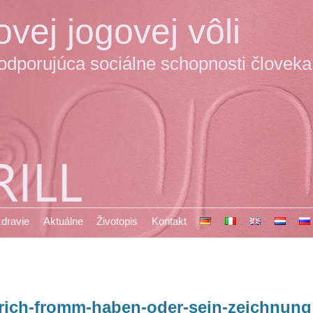
vej jogovej vôli
podporujúca sociálne schopnosti človeka
 zdravie
Aktuálne
Životopis
Kontakt
rich-fromm-haben-oder-sein-zeichnung