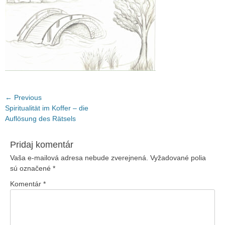
Navigácia
← Previous
Previous
Spiritualität im Koffer – die
v
post:
Auflösung des Rätsels
článku
Pridaj komentár
Vaša e-mailová adresa nebude zverejnená.
Vyžadované polia
sú označené
*
Komentár
*