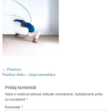
Navigácia
← Previous
Previous
Pozdrav slnku – súrja namaskára
v
post:
článku
Pridaj komentár
Vaša e-mailová adresa nebude zverejnená.
Vyžadované polia
sú označené
*
Komentár
*