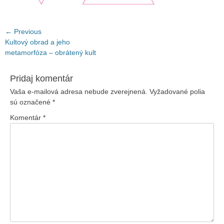
Navigácia
← Previous
Previous
Kultový obrad a jeho
v
post:
metamorfóza – obrátený kult
článku
Pridaj komentár
Vaša e-mailová adresa nebude zverejnená.
Vyžadované polia
sú označené
*
Komentár
*