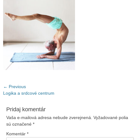
Navigácia
← Previous
Previous
Logika a srdcové centrum
v
post:
článku
Pridaj komentár
Vaša e-mailová adresa nebude zverejnená.
Vyžadované polia
sú označené
*
Komentár
*