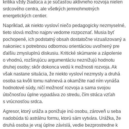
kritika vždy žiadúca a je súčasťou aktívneho rozvoja nielen
srdcového centra, ale všetkých jemnohmotných
energetických centier.
Napríklad, ak niekto vysloví niečo pedagogicky nezmyselné,
tieto slová možno najprv vedome rozpoznať. Musia byť
pochopené, ich podstatný obsah dostatočne vizualizovaný a
nakoniec s potrebnou odbornou orientáciou uvoľnený pre
ďalšiu zmysluplnú diskusiu. Kritické skúmanie a zápolenie
o vhodnú, rozširujúcu argumentáciu neznižujú hodnotu
druhej osoby; skôr dokonca vedú k možnosti rozvoja. Ak
však nastane situácia, že niekto vysloví nezmysly a druhá
osoba sa kvôli tomu nahnevá a okamžite nad ním vynáša
hodnotové súdy, ničí možnosť rozvoja a sama svojou
útočnosťou úplne vypadáva zo stredu, čím stráca vzťah
s vrúcnosťou srdca.
Agresor, ktorý uráža a ponižuje inú osobu, zároveň u seba
nadobúda tú astrálnu formu, ktorú sám vytvára. Urážka, že
druhá osoba je vraj úplne závislá, vedie bezprostredne k