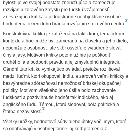
bytosti je vo svojej podstate zneucťujúca a zamedzuje
rozvíjaniu zdravého zmyslu pre ľudskú vzájomnosť.
Znevažujúca kritika a jednostranné neobjektívne osobné
2)
hodnotenia okrem toho bránia rozvíjaniu srdcového centra.
Konštruktívna kritika je založená na faktickom, tematickom
kontexte a hoci môže byť zameraná na človeka a jeho dielo,
neponižuje osobnosť, ale skôr osvetľuje vyjadrené slová,
činy a javy. Motívom kritiky potom už nie je poškodiť
druhého, ale podporiť pravdu a jej zmysluplnú integráciu.
Gándhí túto kritiku vynikajúco ovládal, pretože rozlišoval
medzi ľuďmi, ktorí okupovali Indiu, a zároveň veľmi kriticky a
bezvýhradne zdôrazňoval nemožnosť britskej okupačnej
politiky. Motívom všetkého jeho úsilia bolo zachovanie
ľudskosti a pozdvihnutie hodnôt tak indického, ako aj
anglického ľudu. Témou, ktorú sledoval, bola politická a
3)
štátna nezávislosť.
Všetky urážky, hodnotové súdy alebo útoky voči iným, ktoré
sa odohrávajú v osobnej forme, aj keď pramenia z