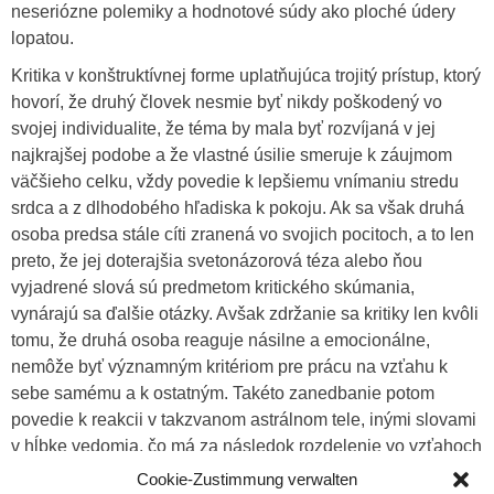
neseriózne polemiky a hodnotové súdy ako ploché údery
lopatou.
Kritika v konštruktívnej forme uplatňujúca trojitý prístup, ktorý
hovorí, že druhý človek nesmie byť nikdy poškodený vo
svojej individualite, že téma by mala byť rozvíjaná v jej
najkrajšej podobe a že vlastné úsilie smeruje k záujmom
väčšieho celku, vždy povedie k lepšiemu vnímaniu stredu
srdca a z dlhodobého hľadiska k pokoju. Ak sa však druhá
osoba predsa stále cíti zranená vo svojich pocitoch, a to len
preto, že jej doterajšia svetonázorová téza alebo ňou
vyjadrené slová sú predmetom kritického skúmania,
vynárajú sa ďalšie otázky. Avšak zdržanie sa kritiky len kvôli
tomu, že druhá osoba reaguje násilne a emocionálne,
nemôže byť významným kritériom pre prácu na vzťahu k
sebe samému a k ostatným. Takéto zanedbanie potom
povedie k reakcii v takzvanom astrálnom tele, inými slovami
v hĺbke vedomia, čo má za následok rozdelenie vo vzťahoch
a neschopnosť dosahovať duchovné ciele. Ak sa korekcia
Cookie-Zustimmung verwalten