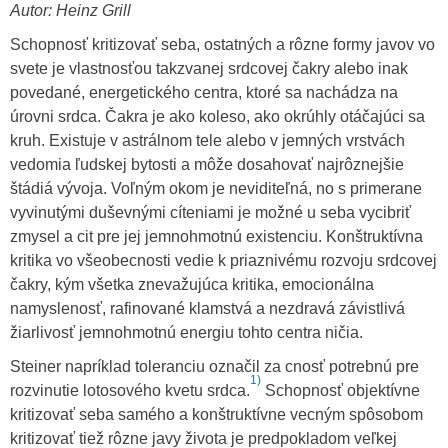
Autor: Heinz Grill
Schopnosť kritizovať seba, ostatných a rôzne formy javov vo
svete je vlastnosťou takzvanej srdcovej čakry alebo inak
povedané, energetického centra, ktoré sa nachádza na
úrovni srdca. Čakra je ako koleso, ako okrúhly otáčajúci sa
kruh. Existuje v astrálnom tele alebo v jemných vrstvách
vedomia ľudskej bytosti a môže dosahovať najrôznejšie
štádiá vývoja. Voľným okom je neviditeľná, no s primerane
vyvinutými duševnými cíteniami je možné u seba vycibriť
zmysel a cit pre jej jemnohmotnú existenciu. Konštruktívna
kritika vo všeobecnosti vedie k priaznivému rozvoju srdcovej
čakry, kým všetka znevažujúca kritika, emocionálna
namyslenosť, rafinované klamstvá a nezdravá závistlivá
žiarlivosť jemnohmotnú energiu tohto centra ničia.
Steiner napríklad toleranciu označil za cnosť potrebnú pre
1)
rozvinutie lotosového kvetu srdca.
Schopnosť objektívne
kritizovať seba samého a konštruktívne vecným spôsobom
kritizovať tiež rôzne javy života je predpokladom veľkej