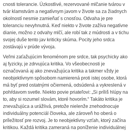
cnosti tolerancie. Úzkostlivé, rezervované mlčanie tvárou v
tvár klamstvám a negatívnym javom v živote sa za žiadnych
okolností nesmie zamieňať s cnosťou. Odvaha je pre
toleranciu nevyhnutná. Keď niekto v živote zažíva negatívne
dianie, možno z odvahy mlčí, ale robí tak z múdrosti a v tichu
svojej duše tento jav kriticky skúma. Pocity jeho srdca
zostávajú v prúde vývoja.
Veľmi zaťažujúcim fenoménom pre srdce, tak psychicky ako
aj fyzicky, je zdrvujúca kritika. Vo všeobecnosti je
označovaná aj ako znevažujúca kritika a takmer vždy je
neobjektívnym spôsobom namierená proti istej osobe, ktorá
má byť pred ostatnými očiernená, odsúdená a vykreslená v
pohŕdavom svetle. Niekto povie priateľovi: „Si príliš hlúpy na
to, aby si rozumel slovám, ktoré hovorím.“ Takáto kritika je
znevažujúca a urážlivá, pretože nielenže znehodnocuje
individuálny potenciál človeka, ale zároveň ho oberá o
príležitosť pre rozvoj. Je to neobjektívny vzťah, ktorý začína
kritikou. Každá kritika zameraná na poníženie individuálnej