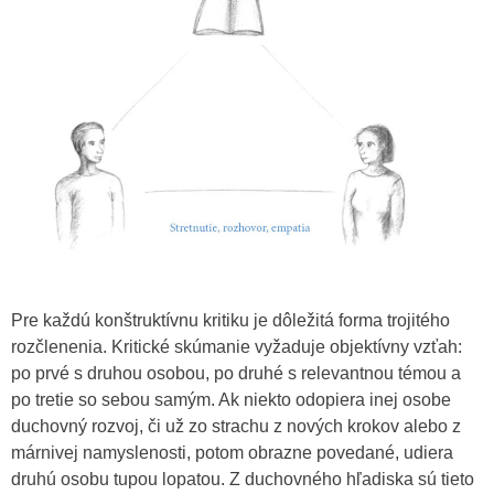
Pre každú konštruktívnu kritiku je dôležitá forma trojitého
rozčlenenia. Kritické skúmanie vyžaduje objektívny vzťah:
po prvé s druhou osobou, po druhé s relevantnou témou a
po tretie so sebou samým. Ak niekto odopiera inej osobe
duchovný rozvoj, či už zo strachu z nových krokov alebo z
márnivej namyslenosti, potom obrazne povedané, udiera
druhú osobu tupou lopatou. Z duchovného hľadiska sú tieto