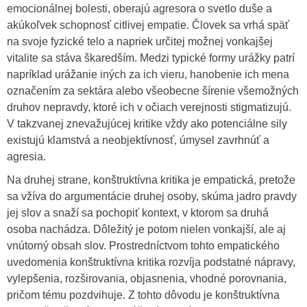
emocionálnej bolesti, oberajú agresora o svetlo duše a
akúkoľvek schopnosť citlivej empatie. Človek sa vrhá späť
na svoje fyzické telo a napriek určitej možnej vonkajšej
vitalite sa stáva škaredším. Medzi typické formy urážky patrí
napríklad urážanie iných za ich vieru, hanobenie ich mena
označením za sektára alebo všeobecne šírenie všemožných
druhov nepravdy, ktoré ich v očiach verejnosti stigmatizujú.
V takzvanej znevažujúcej kritike vždy ako potenciálne sily
existujú klamstvá a neobjektívnosť, úmysel zavrhnúť a
agresia.
Na druhej strane, konštruktívna kritika je empatická, pretože
sa vžíva do argumentácie druhej osoby, skúma jadro pravdy
jej slov a snaží sa pochopiť kontext, v ktorom sa druhá
osoba nachádza. Dôležitý je potom nielen vonkajší, ale aj
vnútorný obsah slov. Prostredníctvom tohto empatického
uvedomenia konštruktívna kritika rozvíja podstatné nápravy,
vylepšenia, rozširovania, objasnenia, vhodné porovnania,
pričom tému pozdvihuje. Z tohto dôvodu je konštruktívna