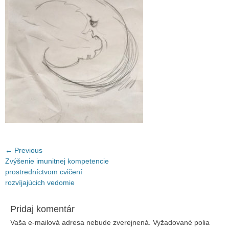
Navigácia
← Previous
Previous
Zvýšenie imunitnej kompetencie
v
post:
prostredníctvom cvičení
článku
rozvíjajúcich vedomie
Pridaj komentár
Vaša e-mailová adresa nebude zverejnená.
Vyžadované polia