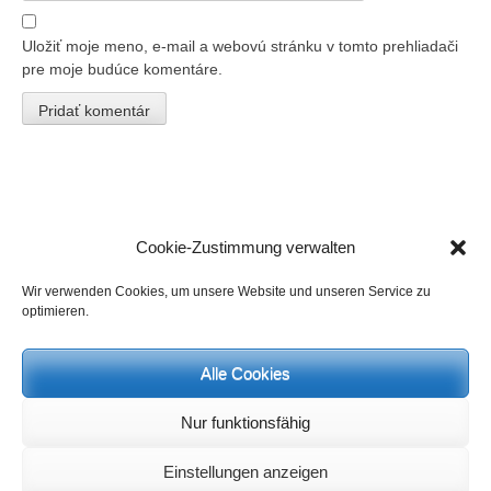
Uložiť moje meno, e-mail a webovú stránku v tomto prehliadači
pre moje budúce komentáre.
Cookie-Zustimmung verwalten
Wir verwenden Cookies, um unsere Website und unseren Service zu
optimieren.
Aktuality a termíny:
Dni regenerácie, študijné dni, Tréning ásan pre duševné a fyzické
formovanie
Alle Cookies
možné kedykoľvek.
Informácie a registrácia na
info@heinz-grill.de
Nur funktionsfähig
Kontakt na Heinza Grilla:
pre semináre, rozhovory o duchovnej
orientácii a stretnutia prosím
e-mailom:
info@heinz-grill.de
Einstellungen anzeigen
Ak viete po nemecky, viac informácií nájdete v nemčine na