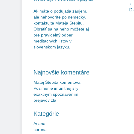
N
← 
Pr
Di
Ak máte o podujatia záujem,
v
po
ale nehovoríte po nemecky,
č
kontaktujte
Mateja Štepitu
.
Obrátiť sa na neho môžete aj
pre pravidelný odber
meditačných listov v
slovenskom jazyku.
Najnovšie komentáre
Matej Štepita
komentoval
Posilnenie imunitnej sily
exaktným spoznávaním
prejavov zla
Kategórie
Asana
corona