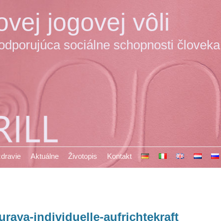
vej jogovej vôli
podporujúca sociálne schopnosti človeka
 zdravie
Aktuálne
Životopis
Kontakt
uraya-individuelle-aufrichtekraft