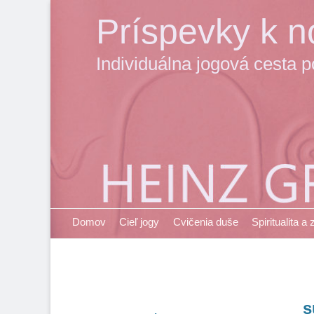
Príspevky k no
Individuálna jogová cesta 
Primary Menu
Skip
Domov
Cieľ jogy
Cvičenia duše
Spiritualita a
to
content
s