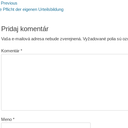
avigácia
Previous
evious
e Pflicht der eigenen Urteilsbildung
st:
lánku
Pridaj komentár
Vaša e-mailová adresa nebude zverejnená.
Vyžadované polia sú o
Komentár
*
Meno
*