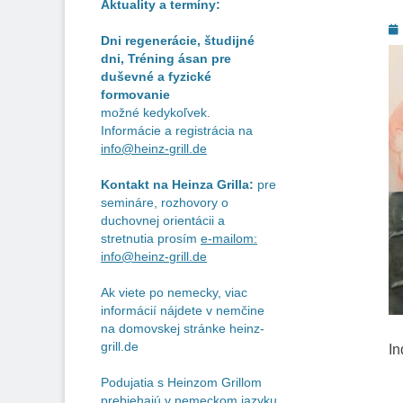
Aktuality a termíny:
P
Dni regenerácie, študijné
o
dni, Tréning ásan pre
duševné a fyzické
formovanie
možné kedykoľvek.
Informácie a registrácia na
info@heinz-grill.de
Kontakt na Heinza Grilla:
pre
semináre, rozhovory o
duchovnej orientácii a
stretnutia prosím
e-mailom:
info@heinz-grill.de
Ak viete po nemecky, viac
informácií nájdete v nemčine
na domovskej stránke heinz-
grill.de
In
Podujatia s Heinzom Grillom
prebiehajú v nemeckom jazyku.