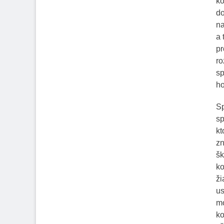
ko
do
na
a 
pr
ro
sp
ho
Sp
sp
kt
zn
šk
ko
ži
us
mo
ko