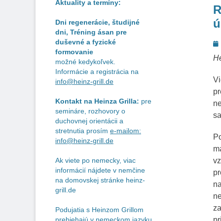
Aktuality a termíny:
R
ú
Dni regenerácie, študijné
dni, Tréning ásan pre
P
duševné a fyzické
formovanie
o
He
možné kedykoľvek.
Informácie a registrácia na
Vi
info@heinz-grill.de
pr
Kontakt na Heinza Grilla:
pre
ne
semináre, rozhovory o
sa
duchovnej orientácii a
stretnutia prosím
e-mailom:
Po
info@heinz-grill.de
ma
vz
Ak viete po nemecky, viac
informácií nájdete v nemčine
pr
na domovskej stránke heinz-
na
grill.de
ne
za
Podujatia s Heinzom Grillom
pr
prebiehajú v nemeckom jazyku.