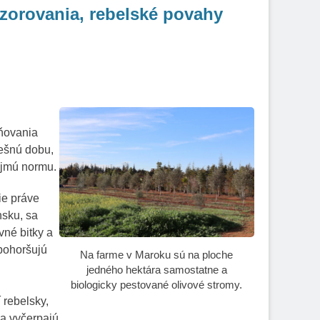
zorovania, rebelské povahy
dňovania
nešnú dobu,
ejmú normu.
ie práve
nsku, sa
vné bitky a
 pohoršujú
Na farme v Maroku sú na ploche
jedného hektára samostatne a
biologicky pestované olivové stromy.
 rebelsky,
sa vyčerpajú