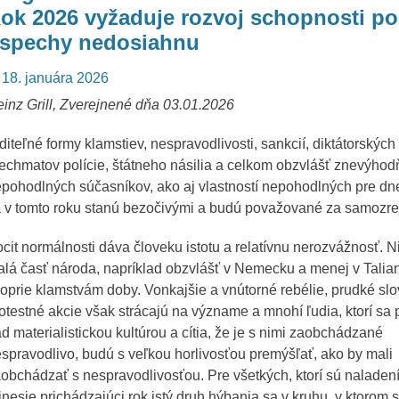
ok 2026 vyžaduje rozvoj schopnosti po
spechy nedosiahnu
osted
18. januára 2026
n
inz Grill, Zverejnené dňa 03.01.2026
diteľné formy klamstiev, nespravodlivosti, sankcií, diktátorských
echmatov polície, štátneho násilia a celkom obzvlášť znevýho
pohodlných súčasníkov, ako aj vlastností nepohodlných pre d
 v tomto roku stanú bezočivými a budú považované za samozr
cit normálnosti dáva človeku istotu a relatívnu nerozvážnosť. N
lá časť národa, napríklad obzvlášť v Nemecku a menej v Talia
oprie klamstvám doby. Vonkajšie a vnútorné rebélie, prudké slo
otestné akcie však strácajú na význame a mnohí ľudia, ktorí sa
d materialistickou kultúrou a cítia, že je s nimi zaobchádzané
spravodlivo, budú s veľkou horlivosťou premýšľať, ako by mali
obchádzať s nespravodlivosťou. Pre všetkých, ktorí sú naladení
inesie prichádzajúci rok istý druh hýbania sa v kruhu, v ktorom 