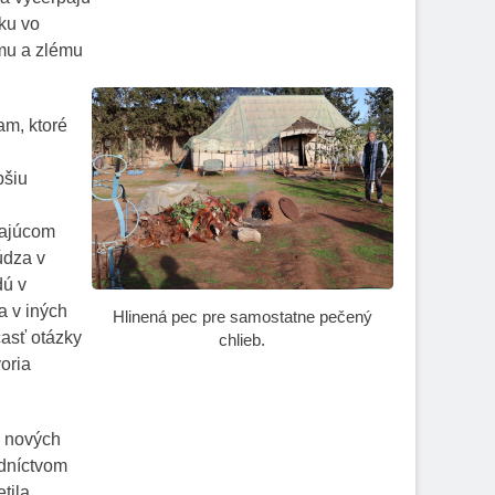
dku vo
ému a zlému
am, ktoré
pšiu
najúcom
údza v
dú v
a v iných
Hlinená pec pre samostatne pečený
časť otázky
chlieb.
oria
h nových
edníctvom
etila