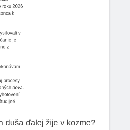
v roku 2026
konca k
ysiľovali v
čanie je
ené z
vykonávam
aj procesy
zvaných
deva.
vyhotovení
študijné
ch duša ďalej žije v kozme?