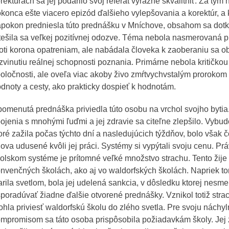
rektúrach sa jej podarilo svoj referát výrazne skvalitniť. Za tým
konca ešte viacero epizód ďalšieho vylepšovania a korektúr, a
pokon predniesla túto prednášku v Mníchove, obsahom sa dotkl
tešila sa veľkej pozitívnej odozve. Téma nebola nasmerovaná p
oti korona opatreniam, ale nabádala človeka k zaoberaniu sa 
zvinutiu reálnej schopnosti poznania. Primárne nebola kritičkou
oločnosti, ale oveľa viac akoby živo zmŕtvychvstalým prorokom
dnoty a cesty, ako prakticky dospieť k hodnotám.
omenutá prednáška priviedla túto osobu na vrchol svojho bytia.
ojenia s mnohými ľuďmi a jej zdravie sa citeľne zlepšilo. Vybudo
oré zažila počas týchto dní a nasledujúcich týždňov, bolo však 
ova udusené kvôli jej práci. Systémy si vypýtali svoju cenu. Prá
olskom systéme je prítomné veľké množstvo strachu. Tento žije 
nvenčných školách, ako aj vo waldorfských školách. Napriek t
arila svetlom, bola jej udelená sankcia, v dôsledku ktorej nesme
poradúvať žiadne ďalšie otvorené prednášky. Vznikol totiž strac
hla priviesť waldorfskú školu do zlého svetla. Pre svoju náchy
mpromisom sa táto osoba prispôsobila požiadavkám školy. Jej 