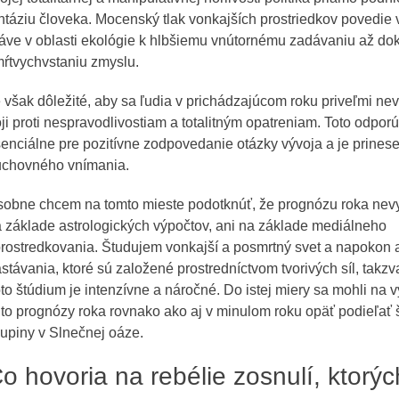
ntáziu človeka. Mocenský tlak vonkajších prostriedkov povedie 
áve v oblasti ekológie k hlbšiemu vnútornému zadávaniu až do
ŕtvychvstaniu zmyslu.
 však dôležité, aby sa ľudia v prichádzajúcom roku priveľmi nev
ji proti nespravodlivostiam a totalitným opatreniam. Toto odporú
enciálne pre pozitívne zodpovedanie otázky vývoja a je prines
uchovného vnímania.
obne chcem na tomto mieste podotknúť, že prognózu roka ne
 základe astrologických výpočtov, ani na základe mediálneho
rostredkovania. Študujem vonkajší a posmrtný svet a napokon 
stávania, ktoré sú založené prostredníctvom tvorivých síl, tak
to štúdium je intenzívne a náročné. Do istej miery sa mohli na 
jto prognózy roka rovnako ako aj v minulom roku opäť podieľať 
upiny v Slnečnej oáze.
o hovoria na rebélie zosnulí, ktorý