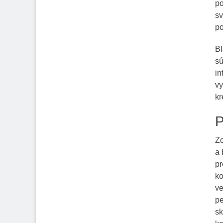
po
sv
po
Bl
sú
in
vy
kr
P
Zo
a 
pr
ko
ve
pe
sk