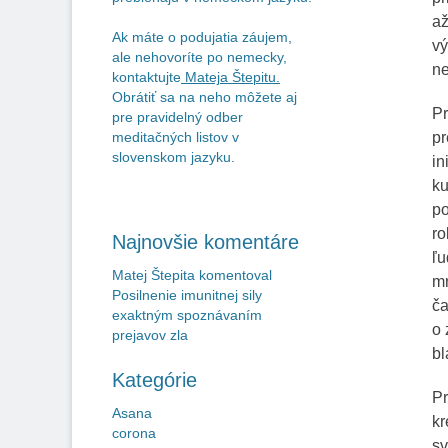
až
Ak máte o podujatia záujem,
vý
ale nehovoríte po nemecky,
ne
kontaktujte
Mateja Štepitu
.
Obrátiť sa na neho môžete aj
Pr
pre pravidelný odber
pr
meditačných listov v
slovenskom jazyku.
in
ku
po
ro
Najnovšie komentáre
ľu
Matej Štepita
komentoval
mn
Posilnenie imunitnej sily
ča
exaktným spoznávaním
o 
prejavov zla
bl
Kategórie
Pr
Asana
kr
corona
sv