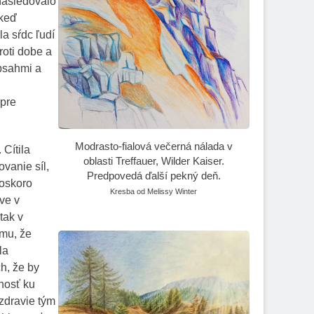
 nasledovalo
 keď
a sŕdc ľudí
roti dobe a
obsahmi a
 pre
Modrasto-fialová večerná nálada v
 Cítila
oblasti Treffauer, Wilder Kaiser.
vanie síl,
Predpovedá ďalší pekný deň.
čoskoro
Kresba od Melissy Winter
ve v
tak v
omu, že
la
h, že by
lnosť ku
zdravie tým