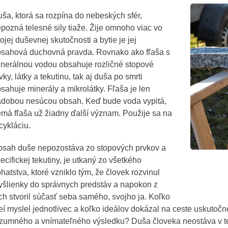
ša, ktorá sa rozpína do nebeských sfér,
pozná telesné sily tiaže. Žije omnoho viac vo
ojej duševnej skutočnosti a bytie je jej
sahová duchovná pravda. Rovnako ako fľaša s
nerálnou vodou obsahuje rozličné stopové
vky, látky a tekutinu, tak aj duša po smrti
sahuje minerály a mikrolátky. Fľaša je len
dobou nesúcou obsah. Keď bude voda vypitá,
má fľaša už žiadny ďalší význam. Použije sa na
cykláciu.
sah duše nepozostáva zo stopových prvkov a
ecifickej tekutiny, je utkaný zo všetkého
hatstva, ktoré vzniklo tým, že človek rozvinul
šlienky do správnych predstáv a napokon z
ch stvoril súčasť seba samého, svojho ja. Koľko
eí myslel jednotlivec a koľko ideálov dokázal na ceste uskutočn
zumného a vnímateľného výsledku? Duša človeka neostáva v teó