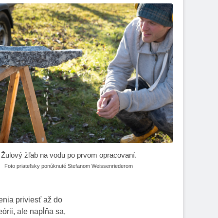
Žulový žľab na vodu po prvom opracovaní.
Foto priateľsky ponúknuté Stefanom Weissenriederom
enia priviesť až do
rii, ale napĺňa sa,