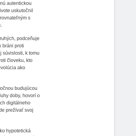
anú autentickou
ivote uskutočnil
orovnateľným s
.
druhých, podceňuje
 bráni proti
 súvislosti, k tomu
oti človeku, kto
evolúcia ako
utočnou budujúcou
duhy doby, hovorí o
h digitálneho
e prežívať svoj
ako hypotetická