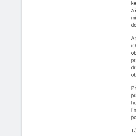
ke
a 
mn
do
An
ic
ob
pr
dr
ob
Pr
pr
ho
fi
po
Tá