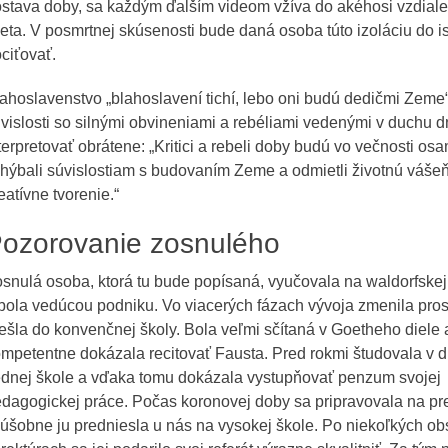
stava doby, sa každým ďalším videom vžíva do akéhosi vzdia
eta. V posmrtnej skúsenosti bude daná osoba túto izoláciu do i
ciťovať.
ahoslavenstvo „blahoslavení tichí, lebo oni budú dedičmi Zeme“
vislosti so silnými obvineniami a rebéliami vedenými v duchu 
terpretovať obrátene: „Kritici a rebeli doby budú vo večnosti osa
hýbali súvislostiam s budovaním Zeme a odmietli životnú vášeň
eatívne tvorenie.“
ozorovanie zosnulého
snulá osoba, ktorá tu bude popísaná, vyučovala na waldorfskej
bola vedúcou podniku. Vo viacerých fázach vývoja zmenila pros
ešla do konvenčnej školy. Bola veľmi sčítaná v Goetheho diele
mpetentne dokázala recitovať Fausta. Pred rokmi študovala v 
dnej škole a vďaka tomu dokázala vystupňovať penzum svojej
dagogickej práce. Počas koronovej doby sa pripravovala na p
úšobne ju predniesla u nás na vysokej škole. Po niekoľkých o