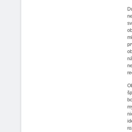
Du
ne
sv
ob
mi
pr
ob
ná
ne
re
Ob
šp
bo
my
ni
id
ro