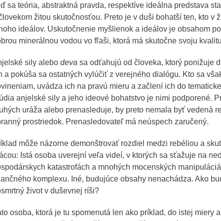
ď sa teória, abstraktná pravda, respektíve ideálna predstava st
človekom žitou skutočnosťou. Preto je v duši bohatší ten, kto v ž
oho ideálov. Uskutočnenie myšlienok a ideálov je obsahom p
brou minerálnou vodou vo fľaši, ktorá má skutočne svoju kvalitu
jelské sily alebo
deva
sa odťahujú od človeka, ktorý ponižuje 
h a pokúša sa ostatných vylúčiť z verejného dialógu. Kto sa však
vineniam, uvádza ich na pravú mieru a začlení ich do tematickej
údia anjelské sily a jeho ideové bohatstvo je nimi podporené. Pr
uhých uráža alebo prenasleduje, by preto nemala byť vedená r
ranný prostriedok. Prenasledovateľ má neúspech zaručený.
íklad môže názorne demonštrovať rozdiel medzi rebéliou a sk
ácou: Istá osoba uverejní veľa videí, v ktorých sa sťažuje na ne
spodárskych katastrofách a mnohých mocenských manipuláciác
nančného komplexu. Iné, budujúce obsahy nenachádza. Ako bud
smrtný život v duševnej ríši?
to osoba, ktorá je tu spomenutá len ako príklad, do istej miery 