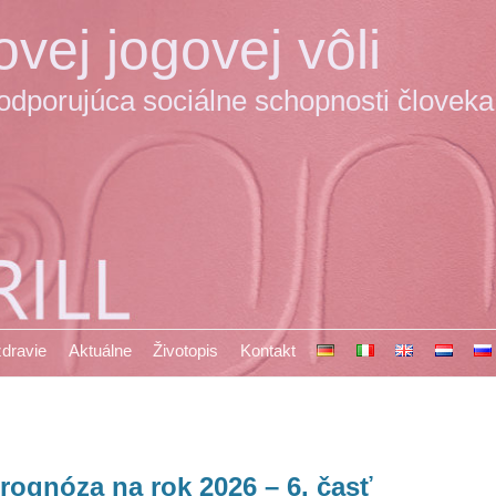
vej jogovej vôli
podporujúca sociálne schopnosti človeka
 zdravie
Aktuálne
Životopis
Kontakt
rognóza na rok 2026 – 6. časť