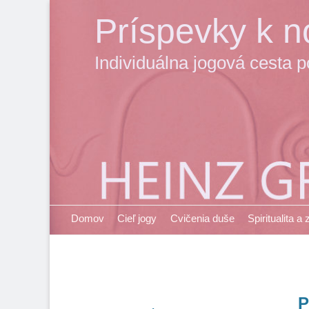
Príspevky k no
Individuálna jogová cesta 
Primary Menu
Skip
Domov
Cieľ jogy
Cvičenia duše
Spiritualita a
to
content
P