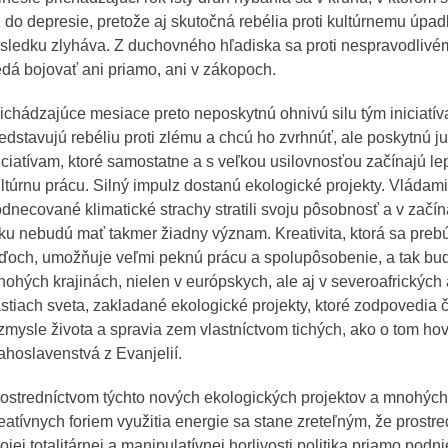
 do depresie, pretože aj skutočná rebélia proti kultúrnemu úpa
sledku zlyháva. Z duchovného hľadiska sa proti nespravodliv
dá bojovať ani priamo, ani v zákopoch.
ichádzajúce mesiace preto neposkytnú ohnivú silu tým iniciatív
edstavujú rebéliu proti zlému a chcú ho zvrhnúť, ale poskytnú ju
iciatívam, ktoré samostatne a s veľkou usilovnosťou začínajú le
ltúrnu prácu. Silný impulz dostanú ekologické projekty. Vládami
dnecované klimatické strachy stratili svoju pôsobnosť a v začí
ku nebudú mať takmer žiadny význam. Kreativita, ktorá sa preb
ďoch, umožňuje veľmi peknú prácu a spolupôsobenie, a tak bu
ohých krajinách, nielen v európskych, ale aj v severoafrických 
stiach sveta, zakladané ekologické projekty, ktoré zodpovedia 
zmysle života a spravia zem vlastníctvom tichých, ako o tom hov
ahoslavenstvá z Evanjelií.
ostredníctvom týchto nových ekologických projektov a mnohýc
eatívnych foriem využitia energie sa stane zreteľným, že prostr
ojej totalitárnej a manipulatívnej horlivosti politika priamo podni