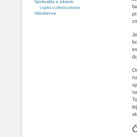
Spiritualita a zdravie
fa
Logika a zákony zdravia
Všeobecne
pr
zm
Je
bo
es
d
Os
na
sp
na
To
te
sk
Č