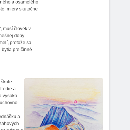
leného a osamelého
stej miery skutočne
, musí človek v
dnešnej doby
melí, pretože sa
 bytia pre činné
 škole
tredie a
 a vysoko
duchovno-
rednášku a
bsahových