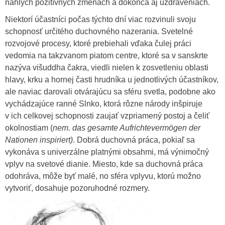
náhlych pozitívnych zmenách a dokonca aj uzdraveniach.
Niektorí účastníci počas týchto dní viac rozvinuli svoju
schopnosť určitého duchovného nazerania. Svetelné
rozvojové procesy, ktoré prebiehali vďaka čulej práci
vedomia na takzvanom piatom centre, ktoré sa v sanskrte
nazýva višuddha čakra, viedli nielen k zosvetleniu oblasti
hlavy, krku a hornej časti hrudníka u jednotlivých účastníkov,
ale naviac darovali otvárajúcu sa sféru svetla, podobne ako
vychádzajúce ranné Slnko, ktorá rôzne národy inšpiruje
v ich celkovej schopnosti zaujať vzpriamený postoj a čeliť
okolnostiam (
nem. das gesamte Aufrichtevermögen der
Nationen inspiriert)
. Dobrá duchovná práca, pokiaľ sa
vykonáva s univerzálne platnými obsahmi, má výnimočný
vplyv na svetové dianie. Miesto, kde sa duchovná práca
odohráva, môže byť malé, no sféra vplyvu, ktorú možno
vytvoriť, dosahuje pozoruhodné rozmery.