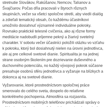
stretnutie Slovákov, Rakúšanov, Nemcov, Talianov a
Švajčiarov. Počas dňa pracovali v štyroch rôznych
skupinách, večer sa všetci spoločne stretli, aby viedli dialóg
a zdieľali tematický obsah, čo každému účastníkovi
umožnilo dosiahnuť významné individuálne pokroky.
Rovnako praktické telesné cvičenia, ako aj rôzne formy
meditácie nadobudli príjemne pekný a žiarivý svetelný
charakter. V sobotu večer účastníci položili otázku vo vzťahu
k pokroku, ktorý bol dosiahnutý nielen na úrovni jednotlivca,
ale aj pre celkové svetové dianie. Spiritualita je na jednej
strane osobným školením pre dozrievanie duševného a
duchovného potenciálu, no každý vývojový pokrok súčasne
presahuje osobnú sféru jednotlivca a vyžaruje na blízkych a
dokonca aj na svetové dianie.
Vyžarovanie, ktoré prostredníctvom spoločnej práce
smerovalo do celého sveta, dospelo do relatívne
konkrétneho pochopenia. Atmosféra sa rozjasnila.
Prostredníctvom mobilných telefónov prichádzali správy o