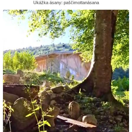
Ukážka ásany: paščimottanásana