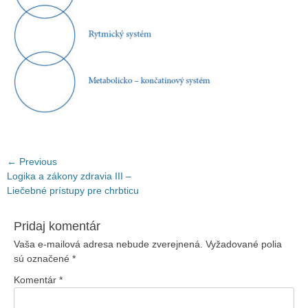
Navigácia
← Previous
Previous
Logika a zákony zdravia III –
v
post:
Liečebné prístupy pre chrbticu
článku
Pridaj komentár
Vaša e-mailová adresa nebude zverejnená.
Vyžadované polia
sú označené
*
Komentár
*