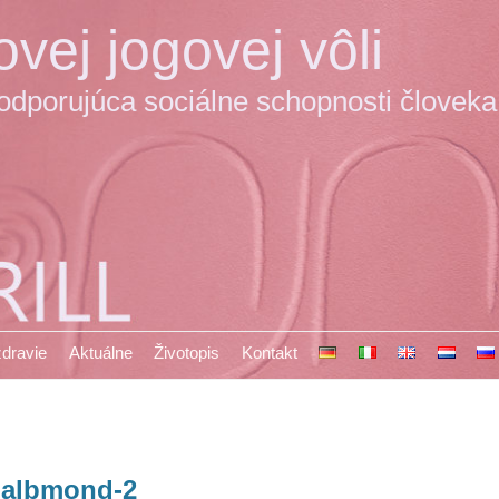
vej jogovej vôli
podporujúca sociálne schopnosti človeka
 zdravie
Aktuálne
Životopis
Kontakt
albmond-2