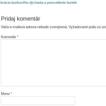
st:
tivácia bunkového dýchania a presvetlenie buniek
lánku
Pridaj komentár
Vaša e-mailová adresa nebude zverejnená.
Vyžadované polia sú o
Komentár
*
Meno
*