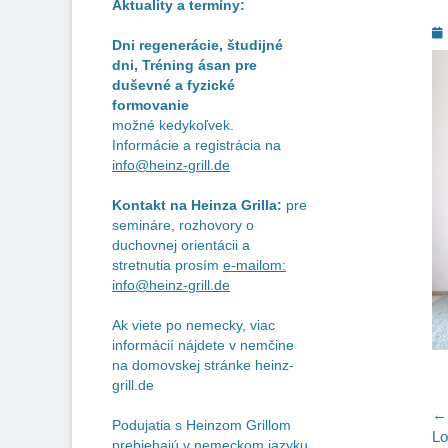
Aktuality a termíny:
P
Dni regenerácie, študijné
o
dni, Tréning ásan pre
duševné a fyzické
formovanie
možné kedykoľvek.
Informácie a registrácia na
info@heinz-grill.de
Kontakt na Heinza Grilla:
pre
semináre, rozhovory o
duchovnej orientácii a
stretnutia prosím
e-mailom:
info@heinz-grill.de
Ak viete po nemecky, viac
informácií nájdete v nemčine
na domovskej stránke heinz-
grill.de
N
← 
Podujatia s Heinzom Grillom
Pr
Lo
prebiehajú v nemeckom jazyku.