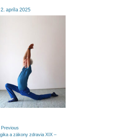
osted
2. apríla 2025
n
avigácia
Previous
evious
gika a zákony zdravia XIX –