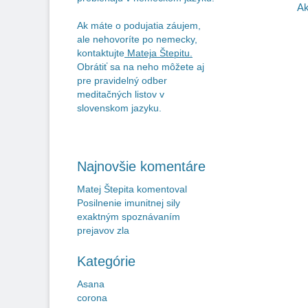
v
po
Ak
č
Ak máte o podujatia záujem,
ale nehovoríte po nemecky,
kontaktujte
Mateja Štepitu
.
Obrátiť sa na neho môžete aj
pre pravidelný odber
meditačných listov v
slovenskom jazyku.
Najnovšie komentáre
Matej Štepita
komentoval
Posilnenie imunitnej sily
exaktným spoznávaním
prejavov zla
Kategórie
Asana
corona