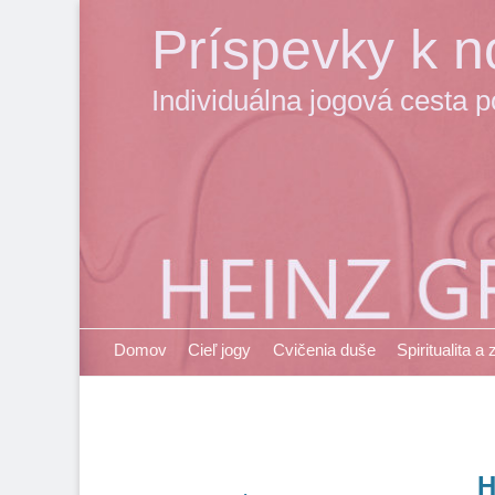
Príspevky k no
Individuálna jogová cesta 
Primary Menu
Skip
Domov
Cieľ jogy
Cvičenia duše
Spiritualita a
to
content
H