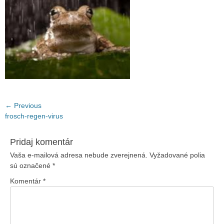
Navigácia
← Previous
Previous
frosch-regen-virus
v
post:
článku
Pridaj komentár
Vaša e-mailová adresa nebude zverejnená.
Vyžadované polia
sú označené
*
Komentár
*