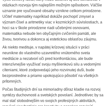
otázkach rozvoja tým najlepším možným spôsobom. Väčšie
uznanie pre vyučované obsahy vznikne celkom prirodzene.
Učiteľ matematiky napríklad dokáže pochopiť zmysel a
význam čísel a aritmetiky viac v kozmických súvislostiach, a
hoci sa v škole prirodzene riadi učebnými osnovami,
matematika nebude len obyčajným cvičením pamäti, ale
živou, tvorivou a dokonca aj estetickou oblasťou záujmu.
Ak niekto medituje, v napätej krízovej situácii v práci
neunikne do vlastného uzavretého vnútorného sveta
meditácie a nezatvorí oči pred konfrontáciou, ale bude
intenzívnejšie využívať svoju myšlienkovú silu a vedomými
cíteniami, ktoré zodpovedajú jeho rozvinutej duši, bude
bezprostredne a priamo upokojujúco pôsobiť na všetkých
prítomných.
Počas študijných dní sa mimoriadny dôraz kladie na rozvoj
syntézy duchovnosti a svetských povolaní. Jednotlivec by sa
mal stať slobodnejším vo svojich profesijných aktivitách,