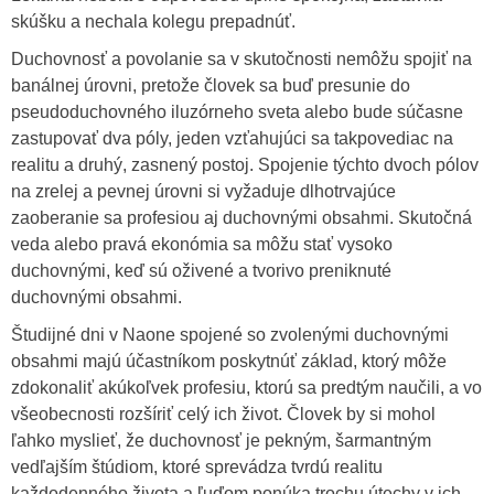
skúšku a nechala kolegu prepadnúť.
Duchovnosť a povolanie sa v skutočnosti nemôžu spojiť na
banálnej úrovni, pretože človek sa buď presunie do
pseudoduchovného ​​iluzórneho sveta alebo bude súčasne
zastupovať dva póly, jeden vzťahujúci sa takpovediac na
realitu a druhý, zasnený postoj. Spojenie týchto dvoch pólov
na zrelej a pevnej úrovni si vyžaduje dlhotrvajúce
zaoberanie sa profesiou aj duchovnými obsahmi. Skutočná
veda alebo pravá ekonómia sa môžu stať vysoko
duchovnými, keď sú oživené a tvorivo preniknuté
duchovnými obsahmi.
Študijné dni v Naone spojené so zvolenými duchovnými
obsahmi majú účastníkom poskytnúť základ, ktorý môže
zdokonaliť akúkoľvek profesiu, ktorú sa predtým naučili, a vo
všeobecnosti rozšíriť celý ich život. Človek by si mohol
ľahko myslieť, že duchovnosť je pekným, šarmantným
vedľajším štúdiom, ktoré sprevádza tvrdú realitu
každodenného života a ľuďom ponúka trochu útechy v ich