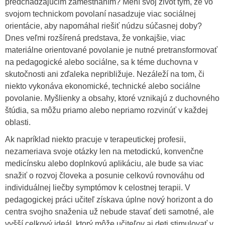
predchádzajúcim zamestnaním? Mení svoj život tým, že vo
svojom technickom povolaní nasadzuje viac sociálnej
orientácie, aby napomáhal riešiť núdzu súčasnej doby?
Dnes veľmi rozšírená predstava, že vonkajšie, viac
materiálne orientované povolanie je nutné pretransformovať
na pedagogické alebo sociálne, sa k téme duchovna v
skutočnosti ani zďaleka nepribližuje. Nezáleží na tom, či
niekto vykonáva ekonomické, technické alebo sociálne
povolanie. Myšlienky a obsahy, ktoré vznikajú z duchovného
štúdia, sa môžu priamo alebo nepriamo rozvinúť v každej
oblasti.
Ak napríklad niekto pracuje v terapeutickej profesii,
nezameriava svoje otázky len na metodickú, konvenčne
medicínsku alebo doplnkovú aplikáciu, ale bude sa viac
snažiť o rozvoj človeka a posunie celkovú rovnováhu od
individuálnej liečby symptómov k celostnej terapii. V
pedagogickej práci učiteľ získava úplne nový horizont a do
centra svojho snaženia už nebude stavať deti samotné, ale
vyšší celkový ideál, ktorý môže učiteľov aj deti stimulovať v