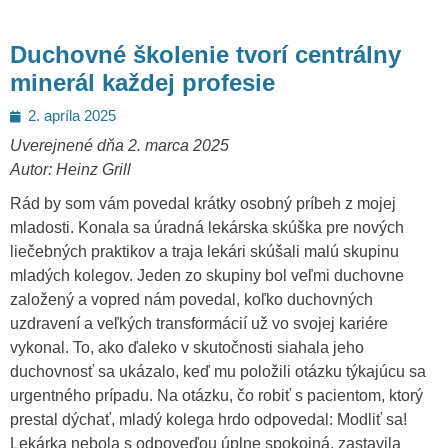
Duchovné školenie tvorí centrálny
minerál každej profesie
Posted
2. apríla 2025
on
Uverejnené dňa 2. marca 2025
Autor: Heinz Grill
Rád by som vám povedal krátky osobný príbeh z mojej
mladosti. Konala sa úradná lekárska skúška pre nových
liečebných praktikov a traja lekári skúšali malú skupinu
mladých kolegov. Jeden zo skupiny bol veľmi duchovne
založený a vopred nám povedal, koľko duchovných
uzdravení a veľkých transformácií už vo svojej kariére
vykonal. To, ako ďaleko v skutočnosti siahala jeho
duchovnosť sa ukázalo, keď mu položili otázku týkajúcu sa
urgentného prípadu. Na otázku, čo robiť s pacientom, ktorý
prestal dýchať, mladý kolega hrdo odpovedal: Modliť sa!
Lekárka nebola s odpoveďou úplne spokojná, zastavila