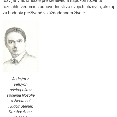
rozvíjať viac fantázie pre kreativitu a napokon rozvinúť
rozsiahle vedomie zodpovednosti za svojich blížnych, ako aj
za hodnoty prežívané v každodennom živote.
Jedným z
veľkých
priekopníkov
spojenia filozofie
a života bol
Rudolf Steiner.
Kresba: Anne-