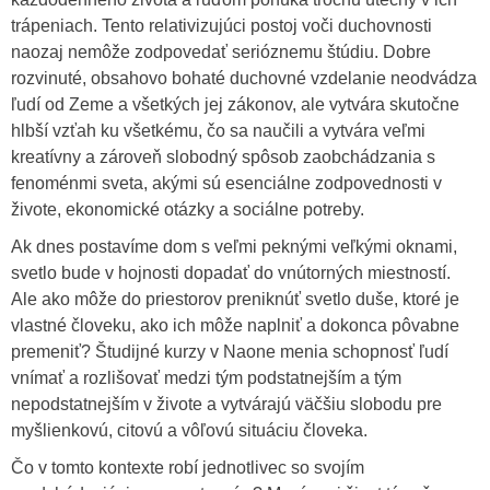
trápeniach. Tento relativizujúci postoj voči duchovnosti
naozaj nemôže zodpovedať serióznemu štúdiu. Dobre
rozvinuté, obsahovo bohaté duchovné vzdelanie neodvádza
ľudí od Zeme a všetkých jej zákonov, ale vytvára skutočne
hlbší vzťah ku všetkému, čo sa naučili a vytvára veľmi
kreatívny a zároveň slobodný spôsob zaobchádzania s
fenoménmi sveta, akými sú esenciálne zodpovednosti v
živote, ekonomické otázky a sociálne potreby.
Ak dnes postavíme dom s veľmi peknými veľkými oknami,
svetlo bude v hojnosti dopadať do vnútorných miestností.
Ale ako môže do priestorov preniknúť svetlo duše, ktoré je
vlastné človeku, ako ich môže naplniť a dokonca pôvabne
premeniť? Študijné kurzy v Naone menia schopnosť ľudí
vnímať a rozlišovať medzi tým podstatnejším a tým
nepodstatnejším v živote a vytvárajú väčšiu slobodu pre
myšlienkovú, citovú a vôľovú situáciu človeka.
Čo v tomto kontexte robí jednotlivec so svojím