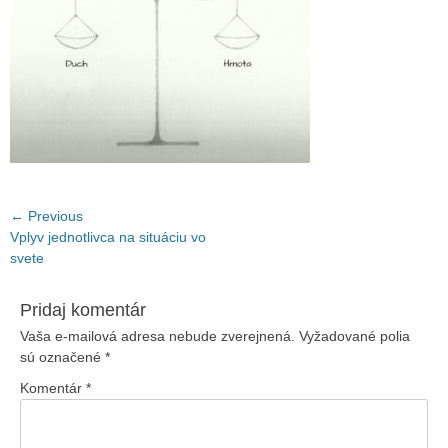
Navigácia
← Previous
Previous
Vplyv jednotlivca na situáciu vo
v
post:
svete
článku
Pridaj komentár
Vaša e-mailová adresa nebude zverejnená.
Vyžadované polia
sú označené
*
Komentár
*