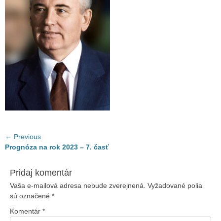
Navigácia
← Previous
Previous
Prognóza na rok 2023 – 7. časť
v
post:
článku
Pridaj komentár
Vaša e-mailová adresa nebude zverejnená.
Vyžadované polia
sú označené
*
Komentár
*