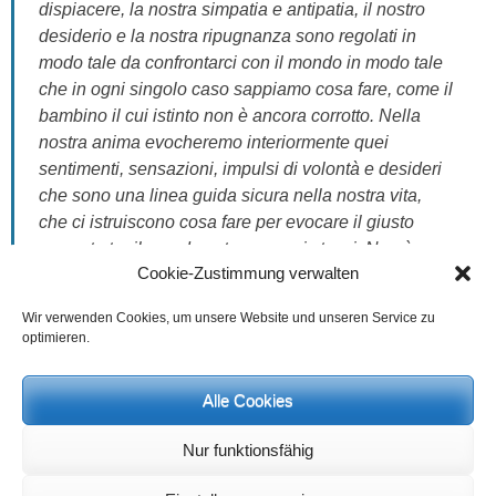
dispiacere, la nostra simpatia e antipatia, il nostro
desiderio e la nostra ripugnanza sono regolati in
modo tale da confrontarci con il mondo in modo tale
che in ogni singolo caso sappiamo cosa fare, come il
bambino il cui istinto non è ancora corrotto. Nella
nostra anima evocheremo interiormente quei
sentimenti, sensazioni, impulsi di volontà e desideri
che sono una linea guida sicura nella nostra vita,
che ci istruiscono cosa fare per evocare il giusto
rapporto tra il mondo esterno e noi stessi. Non è
Cookie-Zustimmung verwalten
troppo dire quando diciamo che pensieri chiari e
luminosi, pensieri complessivi, che possono essere
Wir verwenden Cookies, um unsere Website und unseren Service zu
causati solo da una visione globale del mondo che
optimieren.
va a l’interezza del mondo, cioè anche al
soprannaturale, sono prerequisiti per la salute. I
Alle Cookies
sentimenti e gli impulsi di volontà puri corrispondenti
all’oggettivo dello spirituale, in quanto corrispondono
Nur funktionsfähig
a tali pensieri, daranno alle persone l’opportunità di
provare una fame sana. Anche se non si può nutrire