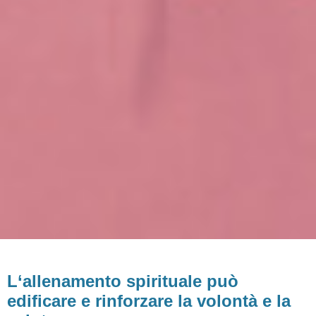
L‘allenamento spirituale può
edificare e rinforzare la volontà e la