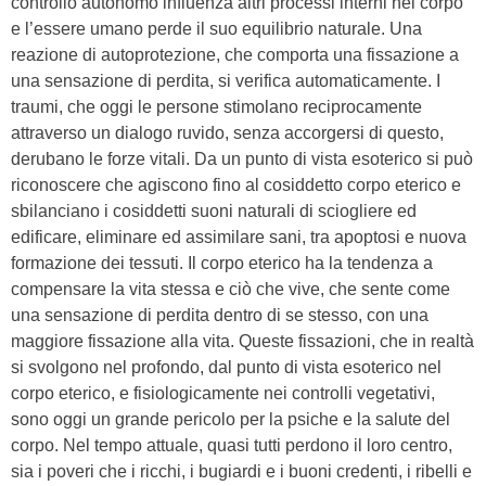
controllo autonomo influenza altri processi interni nel corpo
e l’essere umano perde il suo equilibrio naturale. Una
reazione di autoprotezione, che comporta una fissazione a
una sensazione di perdita, si verifica automaticamente. I
traumi, che oggi le persone stimolano reciprocamente
attraverso un dialogo ruvido, senza accorgersi di questo,
derubano le forze vitali. Da un punto di vista esoterico si può
riconoscere che agiscono fino al cosiddetto corpo eterico e
sbilanciano i cosiddetti suoni naturali di sciogliere ed
edificare, eliminare ed assimilare sani, tra apoptosi e nuova
formazione dei tessuti. Il corpo eterico ha la tendenza a
compensare la vita stessa e ciò che vive, che sente come
una sensazione di perdita dentro di se stesso, con una
maggiore fissazione alla vita. Queste fissazioni, che in realtà
si svolgono nel profondo, dal punto di vista esoterico nel
corpo eterico, e fisiologicamente nei controlli vegetativi,
sono oggi un grande pericolo per la psiche e la salute del
corpo. Nel tempo attuale, quasi tutti perdono il loro centro,
sia i poveri che i ricchi, i bugiardi e i buoni credenti, i ribelli e