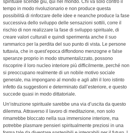
spirituale scende giù, qui nel mondo. Chi va solo contro il
tempo in modo rivoluzionario e non produce questa
possibilità di rinforzare delle idee e neanche produce la fase
successiva dello sviluppo delle sensazioni sottili, corre il
rischio di non realizzare la fase di sviluppo spirituale, di
creare valori culturali e quindi sperimenta anche il suo
rammarico per la perdita del suo punto di vista. Le persone
tuttavia, che in quest’epoca diffondono menzogne e false
speranze proprio in modo strumentalizzato, possono
riscoprire il loro nucleo interiore più difficilmente, perché non
si preoccupano realmente di un nobile motivo sociale
generale, ma impongano al mondo e agli altri il loro istinto
infetto da suggestioni e determinato dall’esteriore, e questo
succede quasi in modo dittatoriale.
Un‘istruzione spirituale sarebbe una via d’uscita da questo
dilemma. Attraverso il lavoro di meditazione, non solo
rimarrebbe bloccato nella sua immersione interiore, ma
potrebbe plasmare pensieri spiritualmente preziosi in una
forma tale da diventare sostenibili e integrabili per il futuro. I