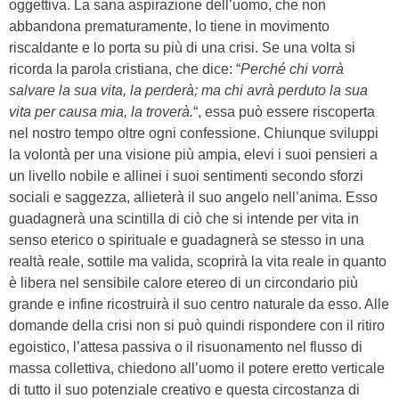
oggettiva. La sana aspirazione dell’uomo, che non
abbandona prematuramente, lo tiene in movimento
riscaldante e lo porta su più di una crisi. Se una volta si
ricorda la parola cristiana, che dice: “
Perché chi vorrà
salvare la sua vita, la perderà; ma chi avrà perduto la sua
vita per causa mia, la troverà.
“, essa può essere riscoperta
nel nostro tempo oltre ogni confessione. Chiunque sviluppi
la volontà per una visione più ampia, elevi i suoi pensieri a
un livello nobile e allinei i suoi sentimenti secondo sforzi
sociali e saggezza, allieterà il suo angelo nell’anima. Esso
guadagnerà una scintilla di ciò che si intende per vita in
senso eterico o spirituale e guadagnerà se stesso in una
realtà reale, sottile ma valida, scoprirà la vita reale in quanto
è libera nel sensibile calore etereo di un circondario più
grande e infine ricostruirà il suo centro naturale da esso. Alle
domande della crisi non si può quindi rispondere con il ritiro
egoistico, l’attesa passiva o il risuonamento nel flusso di
massa collettiva, chiedono all’uomo il potere eretto verticale
di tutto il suo potenziale creativo e questa circostanza di