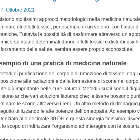
osted
7. Ottobre 2021
n
istono moltissimi approcci metodologici nella medicina natural
iminare gli effetti tossici, per esempio di un veleno, con l’aiuto 
pratiche. Tuttavia la possibilità di trasformare attraverso un app
imico-spirituale determinati danni, effetti tossici e disturbi psichi
nforzamento della salute, sembra essere proprio sconosciuta.
sempio di una pratica di medicina naturale
metodi di purificazione del corpo o di rimozione di tossine, dagli e
posizione alle radiazioni e dalla formazione di scorie nel corpo
rte più importante nelle cure naturali. Metodi usuali sono il digiu
istono anche vari soluzioni fitoterapiche; le tisane possono purif
iminare le scorie attraverso i reni. Un altro metodo di drenaggio
eguito utilizzando le alte potenze dell’omeopatia. Ad esempio v
tenziato alla decimale 30 DH e questa sinergia finissima, risve
 lo scopo di indirizzare l’organismo ad interagire con le sostan
bbene questi metodi di eliminazione siano tutti giustificabili,