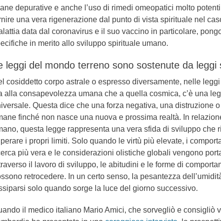
sane depurative e anche l’uso di rimedi omeopatici molto potent
rnire una vera rigenerazione dal punto di vista spirituale nel ca
lattia data dal coronavirus e il suo vaccino in particolare, po
ecifiche in merito allo sviluppo spirituale umano.
e leggi del mondo terreno sono sostenute da leggi sp
l cosiddetto corpo astrale o espresso diversamente, nelle legg
a alla consapevolezza umana che a quella cosmica, c’è una le
iversale. Questa dice che una forza negativa, una distruzione 
mane finché non nasce una nuova e prossima realtà. In relazion
ano, questa legge rappresenta una vera sfida di sviluppo che r
perare i propri limiti. Solo quando le virtù più elevate, i comporta
cerca più vera e le considerazioni olistiche globali vengono porta
traverso il lavoro di sviluppo, le abitudini e le forme di compor
ssono retrocedere. In un certo senso, la pesantezza dell’umidit
ssiparsi solo quando sorge la luce del giorno successivo.
ando il medico italiano Mario Amici, che sorvegliò e consigliò v