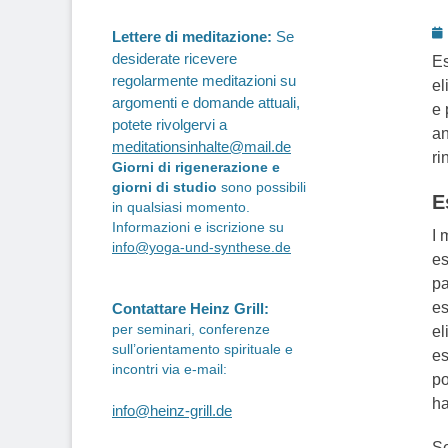
P
Lettere di meditazione:
Se
o
desiderate ricevere
Es
regolarmente meditazioni su
el
argomenti e domande attuali,
e 
potete rivolgervi a
an
meditationsinhalte@mail.de
ri
Giorni di rigenerazione e
giorni di studio
sono possibili
E
in qualsiasi momento.
Informazioni e iscrizione su
I 
info@yoga-und-synthese.de
es
pa
es
Contattare Heinz Grill:
per seminari, conferenze
el
sull’orientamento spirituale e
es
incontri via e-mail:
po
ha
info@heinz-grill.de
Se