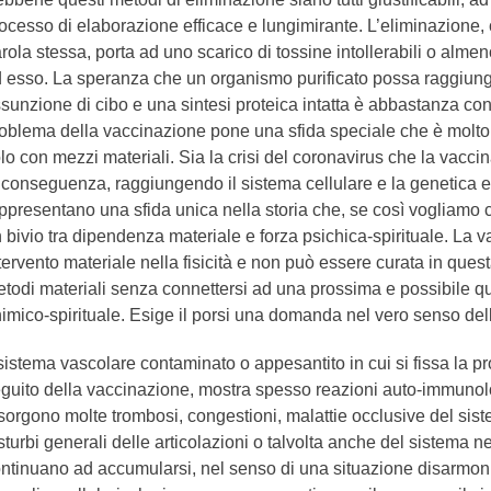
ocesso di elaborazione efficace e lungimirante. L’eliminazione,
rola stessa, porta ad uno scarico di tossine intollerabili o alm
 esso. La speranza che un organismo purificato possa raggiun
sunzione di cibo e una sintesi proteica intatta è abbastanza con
oblema della vaccinazione pone una sfida speciale che è molto d
lo con mezzi materiali. Sia la crisi del coronavirus che la vacci
 conseguenza, raggiungendo il sistema cellulare e la genetica er
ppresentano una sfida unica nella storia che, se così vogliamo
 bivio tra dipendenza materiale e forza psichica-spirituale. La 
tervento materiale nella fisicità e non può essere curata in ques
todi materiali senza connettersi ad una prossima e possibile q
imico-spirituale. Esige il porsi una domanda nel vero senso della
 sistema vascolare contaminato o appesantito in cui si fissa la p
guito della vaccinazione, mostra spesso reazioni auto-immunol
sorgono molte trombosi, congestioni, malattie occlusive del sist
sturbi generali delle articolazioni o talvolta anche del sistema n
ntinuano ad accumularsi, nel senso di una situazione disarmoni