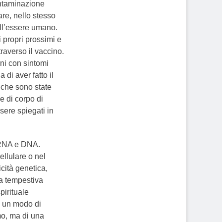
ontaminazione
are, nello stesso
ell’essere umano.
 propri prossimi e
traverso il vaccino.
ni con sintomi
 di aver fatto il
 che sono state
e di corpo di
sere spiegati in
i RNA e DNA.
ellulare o nel
icità genetica,
ta tempestiva
pirituale
è un modo di
mo, ma di una