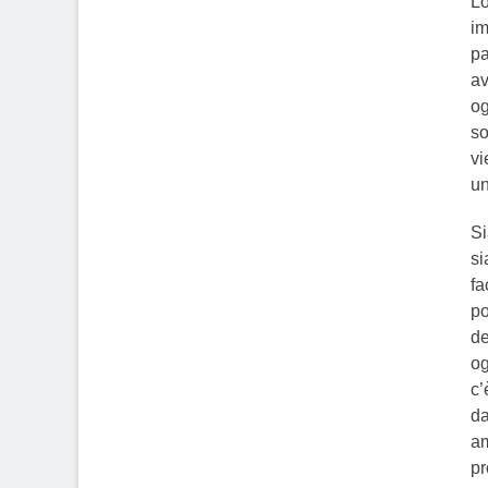
Lo
im
pa
av
og
so
vi
un
Si
si
fa
po
de
og
c’
da
am
pr