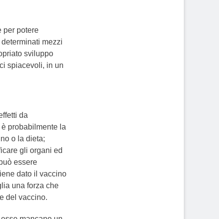
e per potere
di determinati mezzi
ropriato sviluppo
ci spiacevoli, in un
ffetti da
, è probabilmente la
no o la dieta;
icare gli organi ed
 può essere
iene dato il vaccino
glia una forza che
ze del vaccino.
 ad esse mancano un