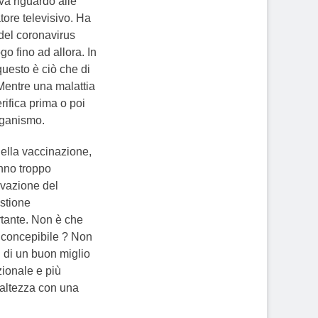
iva riguardo alle
tore televisivo. Ha
 del coronavirus
 fino ad allora. In
uesto è ciò che di
 Mentre una malattia
rifica prima o poi
rganismo.
della vaccinazione,
anno troppo
tivazione del
estione
rtante. Non è che
o concepibile ? Non
 di un buon miglio
zionale e più
altezza con una