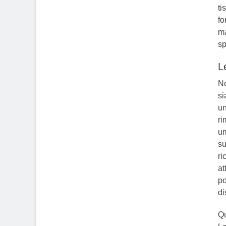
ti
fo
ma
sp
L
Ne
si
un
ri
um
su
ri
at
po
di
Qu