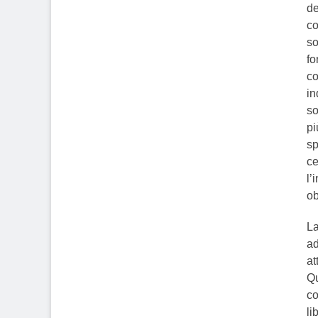
de
co
so
fo
co
in
so
pi
sp
ce
l’
ob
La
ad
at
Qu
co
li