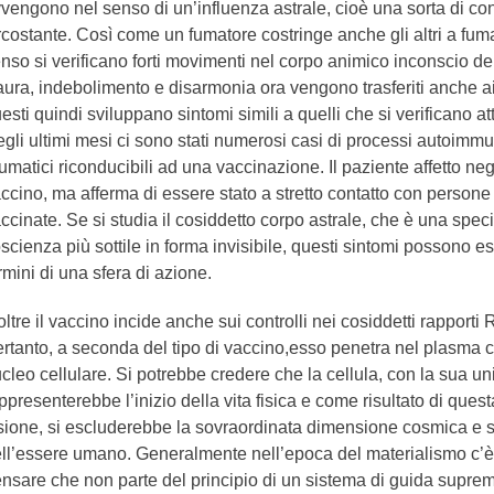
vengono nel senso di un’influenza astrale, cioè una sorta di c
rcostante. Così come un fumatore costringe anche gli altri a fum
nso si verificano forti movimenti nel corpo animico inconscio d
ura, indebolimento e disarmonia ora vengono trasferiti anche ai
esti quindi sviluppano sintomi simili a quelli che si verificano at
gli ultimi mesi ci sono stati numerosi casi di processi autoimmu
umatici riconducibili ad una vaccinazione. Il paziente affetto nega
ccino, ma afferma di essere stato a stretto contatto con persone
ccinate. Se si studia il cosiddetto corpo astrale, che è una speci
scienza più sottile in forma invisibile, questi sintomi possono es
rmini di una sfera di azione.
oltre il vaccino incide anche sui controlli nei cosiddetti rapport
rtanto, a seconda del tipo di vaccino,esso penetra nel plasma c
cleo cellulare. Si potrebbe credere che la cellula, con la sua un
ppresenterebbe l’inizio della vita fisica e come risultato di ques
sione, si escluderebbe la sovraordinata dimensione cosmica e s
ll’essere umano. Generalmente nell’epoca del materialismo c’
nsare che non parte del principio di un sistema di guida supre