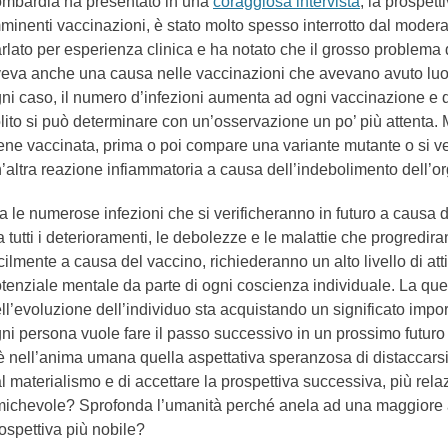
mbardia ha presentato in una
coraggiosa intervista
, la prospett
minenti vaccinazioni, è stato molto spesso interrotto dal modera
rlato per esperienza clinica e ha notato che il grosso problema
eva anche una causa nelle vaccinazioni che avevano avuto luogo
ni caso, il numero d’infezioni aumenta ad ogni vaccinazione e q
lito si può determinare con un’osservazione un po’ più attenta.
ene vaccinata, prima o poi compare una variante mutante o si ve
’altra reazione infiammatoria a causa dell’indebolimento dell’o
a le numerose infezioni che si verificheranno in futuro a causa 
a tutti i deterioramenti, le debolezze e le malattie che progredir
cilmente a causa del vaccino, richiederanno un alto livello di at
tenziale mentale da parte di ogni coscienza individuale. La qu
ll’evoluzione dell’individuo sta acquistando un significato impo
ni persona vuole fare il passo successivo in un prossimo futur
è nell’anima umana quella aspettativa speranzosa di distaccarsi
l materialismo e di accettare la prospettiva successiva, più rela
ichevole? Sprofonda l’umanità perché anela ad una maggiore 
ospettiva più nobile?