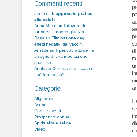
Commenti recenti
pr
ariele
su
L’approccio pratico
pa
alla salute
ad
Anna Maria
su
Il dovere di
as
formarsi il proprio giudizio
pr
Rosa
su
Eliminazione degli
so
effetti negativi dei vaccini
Aristide
su
Il periodo attuale ha
di
bisogno di una meditazione
ra
specifica
un
Ariele
su
Coronavirus – cosa si
in
può fare in più?
me
Categorie
an
Allgemein
Il
Asana
se
Corsi e eventi
in
Prospettive annuali
Spiritualità e salute
di
Video
co