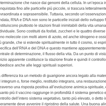
terminazione che nasce dai genomi della cellula. In un’epoca in
nquistata fino alle particelle più piccole, si trascura letteralment
vraordinata e soprasensibile. Tuttavia, secondo un’osservazion
ndata, RNA e DNA non sono le particelle iniziali dello sviluppo
stituiscono piuttosto le stazioni finali inimitabili della vita uma
dividuale. Sono costituiti da fosfati, zuccheri e le quattro divers
no molecole con molti atomi di azoto, ed anche idrogeno e ossi
ù grande, che si estende spiritualmente in tutto il cosmo, si espr
ecifica dell’RNA e del DNA e questo mantiene apparentement
ntrale di determinazione, il flusso della vita. Da un punto di vista 
inizio apparente costituisce la stazione finale e quindi il controll
bedisce anche alle leggi spirituali superiori.
 differenza tra un metodo di guarigione ancora legato alla materi
 integrum o, forse meglio, restitutio integrans, una restaurazio
traverso una risposta positiva all’evoluzione animica-spirituale,
anto più il vaccino raggiunge in profondità il sistema genetico 
ntrollo dell’intero sistema vegetativo, tanto più elevato, o detto i
beramente deve avvenire il ripristino della salute. Una buona al