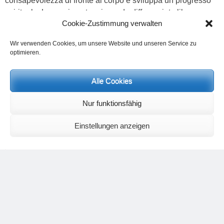
consapevolezza di fronte al corpo e sviluppa un progresso
spirituale. Lo sperimentare in modo differenziato libera
Cookie-Zustimmung verwalten
pensieri gioiosi e luminosi, risveglia le capacità di fantasia
dell’anima e in generale alza la consapevolezza sulla
Wir verwenden Cookies, um unsere Website und unseren Service zu
pesantezza del corpo. Questo vivere della gioia dei sensi
optimieren.
che si libera attraverso il pensare differenziato ed il quinto
centro energetico, allontana la vita sensuale, la cosiddetta
Alle Cookies
consapevolezza attaccata al corpo e la dipendenza dal fluire
degli umori e dai suoi irradianti capricci. Meno si attuano
Nur funktionsfähig
processi differenziati di osservazione e di pensiero e più
prevalgono queste caratteristiche irradianti dal corpo.
Einstellungen anzeigen
Pertanto è molto importante nella pratica degli esercizi yoga
che il praticante non si fermi a formulazioni oggigiorno
usuali e semplicistiche, come per esempio “Il pesce apre il
cakra del cuore” oppure “La posizione sulle spalle stimola la
tiroide”, perché se da un lato queste espressioni generiche e
non sempre giuste, sono troppo riduttive per contenere
oggettivamente un’affermazione concreta sulla salute e sui
suoi effetti benefici, dall’altro, questi detti sono dedotti