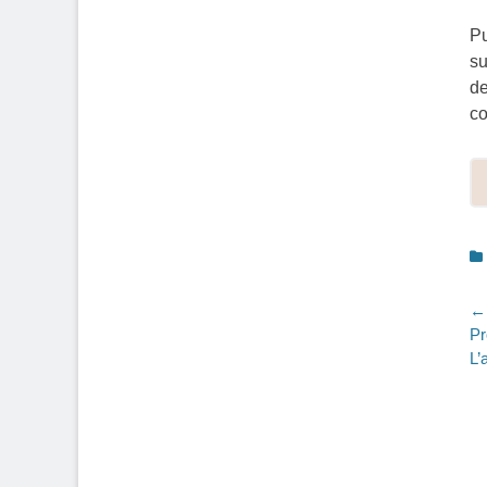
Pu
su
de
co
C
N
← 
Pr
Pr
a
po
L’