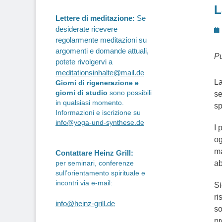
L
Lettere di meditazione:
Se
P
desiderate ricevere
regolarmente meditazioni su
o
argomenti e domande attuali,
Pu
potete rivolgervi a
meditationsinhalte@mail.de
La
Giorni di rigenerazione e
giorni di studio
sono possibili
se
in qualsiasi momento.
sp
Informazioni e iscrizione su
info@yoga-und-synthese.de
I 
og
ma
Contattare Heinz Grill:
ab
per seminari, conferenze
sull’orientamento spirituale e
incontri via e-mail:
Si
ri
info@heinz-grill.de
so
pr