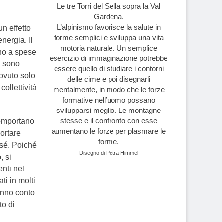
Le tre Torri del Sella sopra la Val
Gardena.
L’alpinismo favorisce la salute in
n effetto
forme semplici e sviluppa una vita
nergia. Il
motoria naturale. Un semplice
ono a spese
esercizio di immaginazione potrebbe
e sono
essere quello di studiare i contorni
dovuto solo
delle cime e poi disegnarli
ollettività
mentalmente, in modo che le forze
formative nell’uomo possano
svilupparsi meglio. Le montagne
stesse e il confronto con esse
omportano
aumentano le forze per plasmare le
ortare
forme.
 sé. Poiché
Disegno di Petra Himmel
, si
enti nel
i in molti
ranno conto
to di