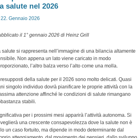
a salute nel 2026
osted
22. Gennaio 2026
n
bblicato il 1° gennaio 2026 di Heinz Grill
 salute si rappresenta nell’immagine di una bilancia altamente
nsibile. Non appena un lato viene caricato in modo
roporzionato, l’altro balza verso l’alto come una molla.
presupposti della salute per il 2026 sono molto delicati. Quasi
ni singolo individuo dovrà pianificare le proprie attività con la
ssima attenzione affinché le condizioni di salute rimangano
bastanza stabili.
gnificativa per i prossimi mesi apparirà l’attività autonoma. Si
sveglierà una crescente consapevolezza dove la salute non è
lo un caso fortuito, ma dipende in modo determinante dal
oprio atteggiamento, dal movimento dei pensieri, dallo sviluppo