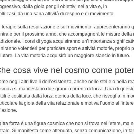
ogressivo, dalla gioia per gli obiettivi nella vita e, in
lti casi, da una sana attività di respiro e di movimento.
 terapie sulla respirazione e sul movimento rappresenteranno 
ntrale per il prossimo anno, che accompagnerà le misure della
adizionale. I corsi di yoga acquisiranno un’importanza significat
uniranno volentieri per praticare sport e attività motorie, proprio p
lutare. La vita motoria acquisirà un maggiore slancio in futuro.
he cosa vive nel cosmo come potenz
me negli altri livelli dell’esistenza, anche nelle stelle o nella re
smica si manifestano due grandi correnti di forza. Una di queste
ttili è costituita dalla forza eterica della luce, che risveglia in m
rticolare la gioia della vita relazionale e motiva l’uomo all’inter
l’azione.
altra forza è una figura cosmica che non si trova nell’etere, ma n
trale. Si manifesta come attenuata, senza comunicazione, irritan