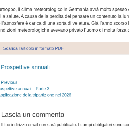
rtroppo, il clima meteorologico in Germania avrà molto spesso ef
lla salute. A causa della perdita del pensare un contenuto la lu
ll’atmosfera è carica di una sorta di velatura. Già l’anno scorso 
ndizioni meteorologiche avevano privato l’uomo di molta forza di
Scarica l’articolo in formato PDF
ategories
Prospettive annuali
avigazione
Previous
evious
Next
ospettive annuali – Parte 3
rticoli
st:
post:
applicazione della tripartizione nel 2026
Lascia un commento
Il tuo indirizzo email non sarà pubblicato.
I campi obbligatori sono c