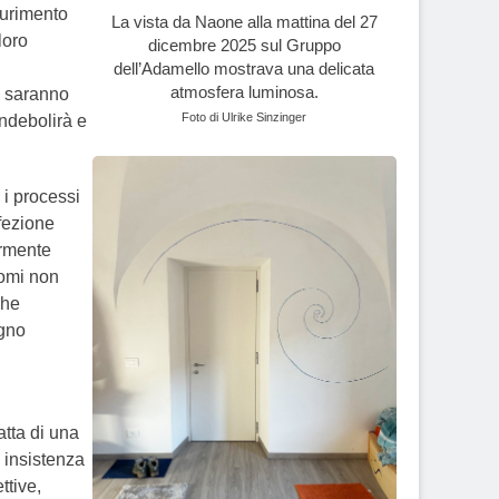
aurimento
La vista da Naone alla mattina del 27
loro
dicembre 2025 sul Gruppo
dell’Adamello mostrava una delicata
atmosfera luminosa.
o saranno
Foto di Ulrike Sinzinger
indebolirà e
 i processi
nfezione
armente
nfomi non
che
egno
atta di una
 insistenza
ttive,