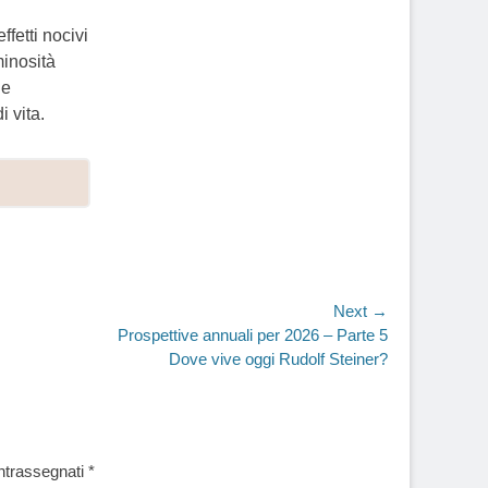
fetti nocivi
minosità
le
 vita.
Next →
Prospettive annuali per 2026 – Parte 5
Dove vive oggi Rudolf Steiner?
ontrassegnati
*