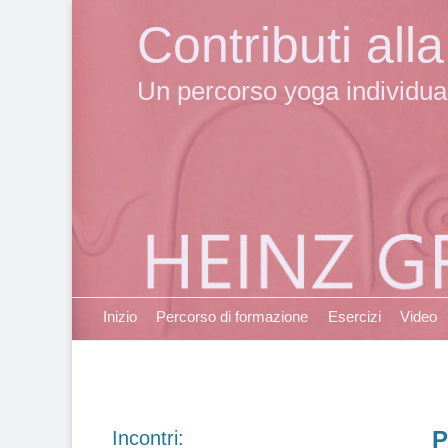
Contributi al
Un percorso yoga individuale
Primary Menu
Skip
Inizio
Percorso di formazione
Esercizi
Video
to
content
P
Incontri: