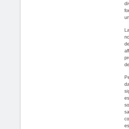
di
fo
un
La
no
de
af
pr
de
Pe
da
si
es
so
sa
co
es