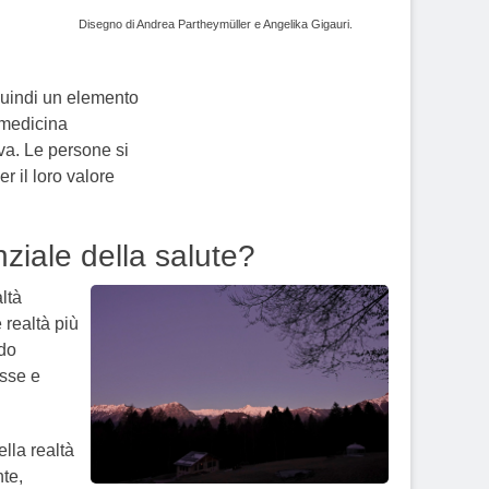
Disegno di Andrea Partheymüller e Angelika Gigauri.
quindi un elemento
 medicina
iva. Le persone si
er il loro valore
iale della salute?
altà
 realtà più
odo
esse e
ella realtà
te,