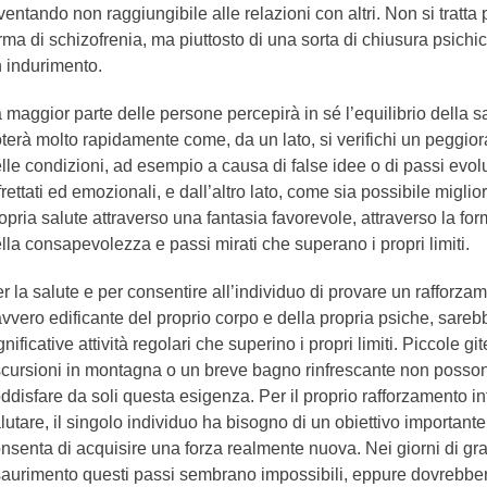
ventando non raggiungibile alle relazioni con altri. Non si tratta
rma di schizofrenia, ma piuttosto di una sorta di chiusura psichi
 indurimento.
 maggior parte delle persone percepirà in sé l’equilibrio della s
terà molto rapidamente come, da un lato, si verifichi un peggi
lle condizioni, ad esempio a causa di false idee o di passi evolu
frettati ed emozionali, e dall’altro lato, come sia possibile miglio
opria salute attraverso una fantasia favorevole, attraverso la fo
lla consapevolezza e passi mirati che superano i propri limiti.
r la salute e per consentire all’individuo di provare un rafforza
vvero edificante del proprio corpo e della propria psiche, sareb
gnificative attività regolari che superino i propri limiti. Piccole git
cursioni in montagna o un breve bagno rinfrescante non posso
ddisfare da soli questa esigenza. Per il proprio rafforzamento in
lutare, il singolo individuo ha bisogno di un obiettivo importante
nsenta di acquisire una forza realmente nuova. Nei giorni di gr
aurimento questi passi sembrano impossibili, eppure dovrebbe