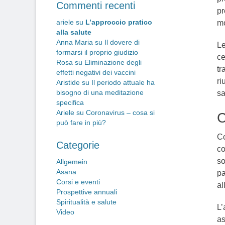
Commenti recenti
pr
ariele
su
L’approccio pratico
mo
alla salute
Anna Maria
su
Il dovere di
Le
formarsi il proprio giudizio
ce
Rosa
su
Eliminazione degli
tr
effetti negativi dei vaccini
ri
Aristide
su
Il periodo attuale ha
bisogno di una meditazione
sa
specifica
Ariele
su
Coronavirus – cosa si
C
può fare in più?
Co
Categorie
co
so
Allgemein
Asana
pa
Corsi e eventi
al
Prospettive annuali
Spiritualità e salute
L’
Video
as