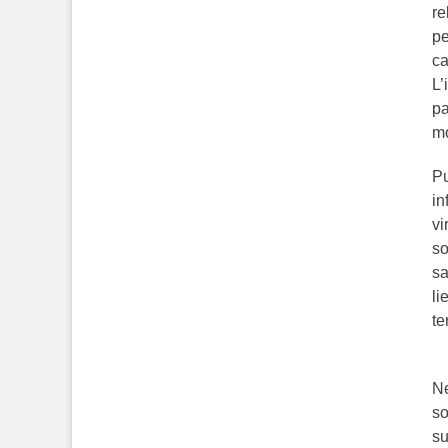
re
pe
ca
L’
pa
mo
Pu
in
vi
so
sa
li
te
Ne
so
su