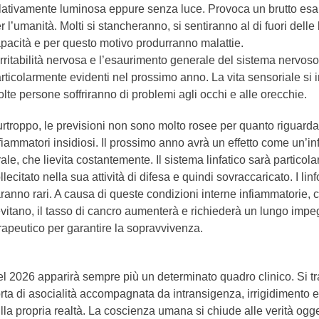
lativamente luminosa eppure senza luce. Provoca un brutto es
r l’umanità. Molti si stancheranno, si sentiranno al di fuori delle 
pacità e per questo motivo produrranno malattie.
irritabilità nervosa e l’esaurimento generale del sistema nervos
rticolarmente evidenti nel prossimo anno. La vita sensoriale si 
lte persone soffriranno di problemi agli occhi e alle orecchie.
rtroppo, le previsioni non sono molto rosee per quanto riguarda
fiammatori insidiosi. Il prossimo anno avrà un effetto come un’i
rale, che lievita costantemente. Il sistema linfatico sarà particol
llecitato nella sua attività di difesa e quindi sovraccaricato. I li
ranno rari. A causa di queste condizioni interne infiammatorie, 
evitano, il tasso di cancro aumenterà e richiederà un lungo imp
rapeutico per garantire la sopravvivenza.
l 2026 apparirà sempre più un determinato quadro clinico. Si tr
rta di asocialità accompagnata da intransigenza, irrigidimento e
lla propria realtà. La coscienza umana si chiude alle verità ogge