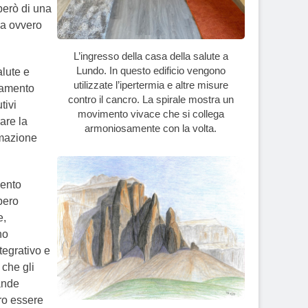
 però di una
ca ovvero
L’ingresso della casa della salute a
Lundo. In questo edificio vengono
alute e
utilizzate l’ipertermia e altre misure
oramento
contro il cancro. La spirale mostra un
tivi
movimento vivace che si collega
rare la
armoniosamente con la volta.
rmazione
mento
bero
e,
no
tegrativo e
 che gli
ande
ro essere