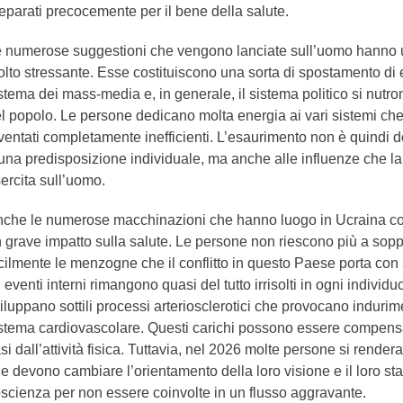
eparati precocemente per il bene della salute.
 numerose suggestioni che vengono lanciate sull’uomo hanno u
lto stressante. Esse costituiscono una sorta di spostamento di e
stema dei mass-media e, in generale, il sistema politico si nutr
l popolo. Le persone dedicano molta energia ai vari sistemi ch
ventati completamente inefficienti. L’esaurimento non è quindi 
una predisposizione individuale, ma anche alle influenze che la c
ercita sull’uomo.
che le numerose macchinazioni che hanno luogo in Ucraina c
 grave impatto sulla salute. Le persone non riescono più a sopp
cilmente le menzogne che il conflitto in questo Paese porta con
i eventi interni rimangono quasi del tutto irrisolti in ogni individuo
iluppano sottili processi arteriosclerotici che provocano indurim
stema cardiovascolare. Questi carichi possono essere compensat
si dall’attività fisica. Tuttavia, nel 2026 molte persone si rende
e devono cambiare l’orientamento della loro visione e il loro sta
scienza per non essere coinvolte in un flusso aggravante.