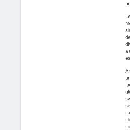
pr
Le
mo
si
de
di
a 
es
An
un
fa
gl
sv
si
ca
ch
co