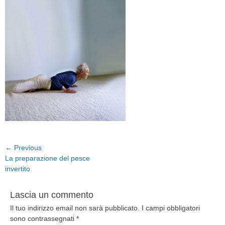
Navigazione
← Previous
Previous
La preparazione del pesce
articoli
post:
invertito
Lascia un commento
Il tuo indirizzo email non sarà pubblicato.
I campi obbligatori
sono contrassegnati
*