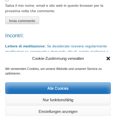
Salva il mio nome, email e sito web in questo browser per la
prossima volta che commento.
Incontri:
Lettere di meditazione:
Se desiderate ricevere regolarmente
meditazioni su argomenti e domande attuali, potete rivolgervi a
meditationsinhalte@mail.de
Cookie-Zustimmung verwalten
Giorni di rigenerazione e giorni di studio
sono possibili in qualsiasi
momento. Informazioni e iscrizione su
info@yoga-und-synthese.de
Wir verwenden Cookies, um unsere Website und unseren Service zu
optimieren.
Contattare Heinz Grill:
per seminari, conferenze sull’orientamento spirituale e incontri via e-
Alle Cookies
mail:
info@heinz-grill.de
Nur funktionsfähig
Einstellungen anzeigen