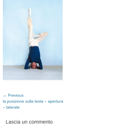
Navigazione
← Previous
Previous
la posizione sulla testa – apertura
articoli
post:
– laterale
Lascia un commento