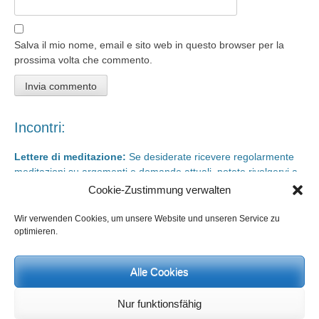
Salva il mio nome, email e sito web in questo browser per la
prossima volta che commento.
Incontri:
Lettere di meditazione:
Se desiderate ricevere regolarmente
meditazioni su argomenti e domande attuali, potete rivolgervi a
meditationsinhalte@mail.de
Cookie-Zustimmung verwalten
Giorni di rigenerazione e giorni di studio
sono possibili in qualsiasi
momento. Informazioni e iscrizione su
info@yoga-und-synthese.de
Wir verwenden Cookies, um unsere Website und unseren Service zu
optimieren.
Contattare Heinz Grill:
per seminari, conferenze sull’orientamento spirituale e incontri via e-
Alle Cookies
mail:
info@heinz-grill.de
Nur funktionsfähig