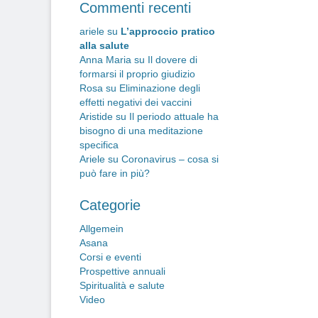
a
Commenti recenti
po
ariele
su
L’approccio pratico
alla salute
Anna Maria
su
Il dovere di
formarsi il proprio giudizio
Rosa
su
Eliminazione degli
effetti negativi dei vaccini
Aristide
su
Il periodo attuale ha
bisogno di una meditazione
specifica
Ariele
su
Coronavirus – cosa si
può fare in più?
Categorie
Allgemein
Asana
Corsi e eventi
Prospettive annuali
Spiritualità e salute
Video