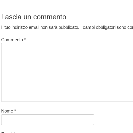
rticoli
st:
Lascia un commento
Il tuo indirizzo email non sarà pubblicato.
I campi obbligatori sono c
Commento
*
Nome
*