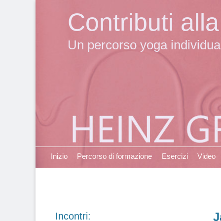
Contributi al
Un percorso yoga individuale
Primary Menu
Skip
Inizio
Percorso di formazione
Esercizi
Video
to
content
J
Incontri: