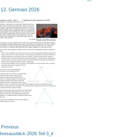
osted
12. Gennaio 2026
n
avigazione
Previous
evious
hresausblick-2026-Teil-3_it