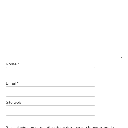
Nome
*
Email
*
Sito web
Salva il mio nome, email e sito web in questo browser per la