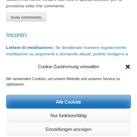
prossima volta che commento.
Incontri:
Lettere di meditazione:
Se desiderate ricevere regolarmente
meditazioni su argomenti e domande attuali, potete rivolgervi a
meditationsinhalte@mail.de
Cookie-Zustimmung verwalten
Giorni di rigenerazione e giorni di studio
sono possibili in qualsiasi
momento. Informazioni e iscrizione su
info@yoga-und-synthese.de
Wir verwenden Cookies, um unsere Website und unseren Service zu
optimieren.
Contattare Heinz Grill:
per seminari, conferenze sull’orientamento spirituale e incontri via e-
mail:
Alle Cookies
info@heinz-grill.de
Nur funktionsfähig
Einstellungen anzeigen