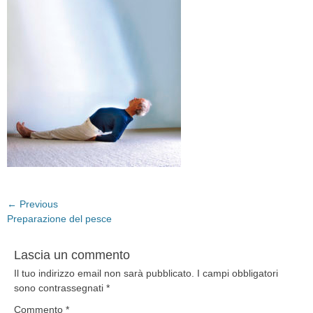
Navigazione
← Previous
Previous
Preparazione del pesce
articoli
post:
Lascia un commento
Il tuo indirizzo email non sarà pubblicato.
I campi obbligatori
sono contrassegnati
*
Commento
*