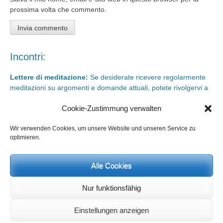
prossima volta che commento.
Incontri:
Lettere di meditazione:
Se desiderate ricevere regolarmente
meditazioni su argomenti e domande attuali, potete rivolgervi a
meditationsinhalte@mail.de
Cookie-Zustimmung verwalten
Giorni di rigenerazione e giorni di studio
sono possibili in qualsiasi
momento. Informazioni e iscrizione su
info@yoga-und-synthese.de
Wir verwenden Cookies, um unsere Website und unseren Service zu
optimieren.
Contattare Heinz Grill:
per seminari, conferenze sull’orientamento spirituale e incontri via e-
mail:
Alle Cookies
info@heinz-grill.de
Nur funktionsfähig
Einstellungen anzeigen