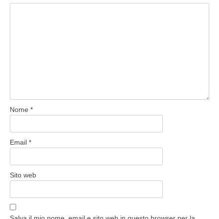
Nome
*
Email
*
Sito web
Salva il mio nome, email e sito web in questo browser per la