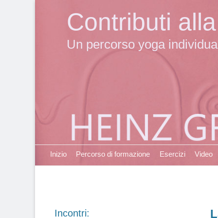
Contributi al
Un percorso yoga individuale
Primary Menu
Skip
Inizio
Percorso di formazione
Esercizi
Video
to
content
L
Incontri: