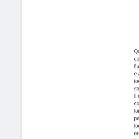
Qu
co
fl
e 
to
st
Il
co
fo
pe
fo
or