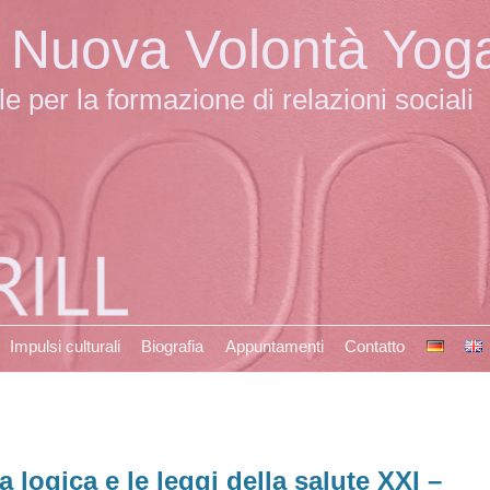
la Nuova Volontà Yog
 per la formazione di relazioni sociali
Impulsi culturali
Biografia
Appuntamenti
Contatto
a logica e le leggi della salute XXI –