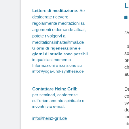
L
Lettere di meditazione:
Se
P
desiderate ricevere
regolarmente meditazioni su
o
argomenti e domande attuali,
Di
potete rivolgervi a
meditationsinhalte@mail.de
I 
Giorni di rigenerazione e
so
giorni di studio
sono possibili
in qualsiasi momento.
pr
Informazioni e iscrizione su
ch
info@yoga-und-synthese.de
au
Contattare Heinz Grill:
Da
per seminari, conferenze
co
sull’orientamento spirituale e
sv
incontri via e-mail:
de
lo
info@heinz-grill.de
li