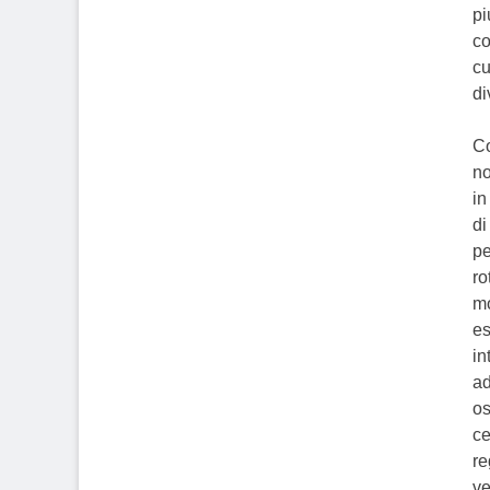
pi
co
cu
di
Co
no
in
di
pe
ro
mo
es
in
ad
os
ce
re
ve