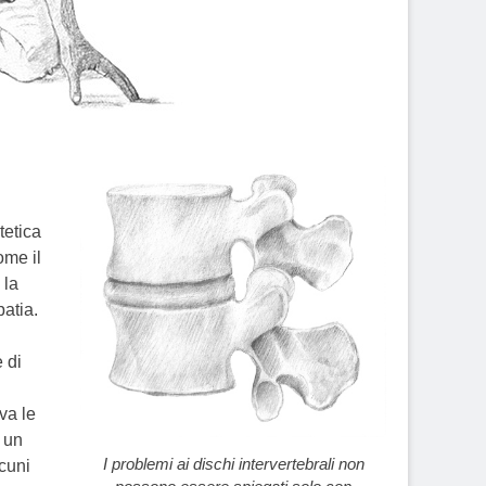
tetica
ome il
 la
atia.
e di
va le
 un
I problemi ai dischi intervertebrali non
lcuni