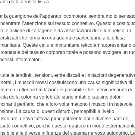
tanti dalla densità fisica.
r la guarigione dell’apparato locomotore, sembra molto sensat
ncentrare l’attenzione sul tessuto connettivo. Questo è costituit
bre elastiche di collagene e da associazioni di cellule reticolari
terstiziali che formano una guaina e partecipano alla difesa
munitaria. Queste cellule immunitarie reticolari rappresentano
rcentuale del tessuto corporeo totale e possono svolgere un ruo
ocessi infiammatori.
 tutte le tendiniti, tensioni, ernie discali e limitazioni degenerativ
nerali, i muscoli mossi costituiscono una causa significativa di
lore e di ulteriori limitazioni. È possibile che i nervi nei punti di
cita della colonna vertebrale siano irritati e causino dolori
ncinanti periferici che a loro volta mettono i muscoli in notevole
nsione. La causa di questi disturbi, percepibili a livello
scolare, deriva tuttavia principalmente dalle diverse parti del
ssuto connettivo, poiché questo reagisce in modo estremament
nsibile alle diverse influenze del sistema nervoso autonomo. L