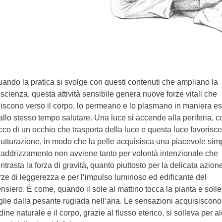
ando la pratica si svolge con questi contenuti che ampliano la
scienza, questa attività sensibile genera nuove forze vitali che
uiscono verso il corpo, lo permeano e lo plasmano in maniera es
allo stesso tempo salutare. Una luce si accende alla periferia, c
cco di un occhio che trasporta della luce e questa luce favorisce
rutturazione, in modo che la pelle acquisisca una piacevole simp
 raddrizzamento non avviene tanto per volontà intenzionale che
ntrasta la forza di gravità, quanto piuttosto per la delicata azion
rze di leggerezza e per l’impulso luminoso ed edificante del
nsiero. È come, quando il sole al mattino tocca la pianta e solle
glie dalla pesante rugiada nell’aria. Le sensazioni acquisiscono
dine naturale e il corpo, grazie al flusso eterico, si solleva per a