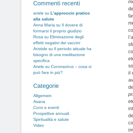
mo
Commenti recenti
de
ariele
su
L’approccio pratico
fa
alla salute
mu
Anna Maria
su
Il dovere di
co
formarsi il proprio giudizio
Rosa
su
Eliminazione degli
l’
effetti negativi dei vaccini
sf
Aristide
su
Il periodo attuale ha
co
bisogno di una meditazione
et
specifica
so
Ariele
su
Coronavirus – cosa si
può fare in più?
il
av
Categorie
de
p
Allgemein
et
Asana
Corsi e eventi
in
Prospettive annuali
de
Spiritualità e salute
co
Video
im