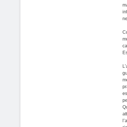
ma
in
ne
Co
mu
ca
Es
L’
gu
mo
pr
es
pe
Qu
at
l’