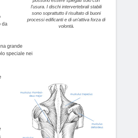
possono essere spiegati solo con
l’usura. I dischi intervertebrali stabili
sono soprattutto il risultato di buoni
o
processi edificanti e di un’attiva forza di
o da
volontà.
 una grande
lo speciale nei
e
e
a