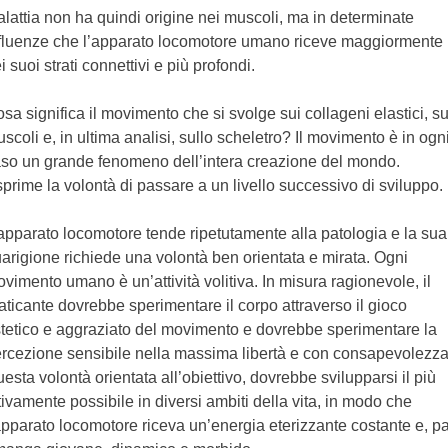
lattia non ha quindi origine nei muscoli, ma in determinate
fluenze che l’apparato locomotore umano riceve maggiormente
i suoi strati connettivi e più profondi.
sa significa il movimento che si svolge sui collageni elastici, su
scoli e, in ultima analisi, sullo scheletro? Il movimento è in ogn
so un grande fenomeno dell’intera creazione del mondo.
prime la volontà di passare a un livello successivo di sviluppo.
apparato locomotore tende ripetutamente alla patologia e la sua
arigione richiede una volontà ben orientata e mirata. Ogni
vimento umano è un’attività volitiva. In misura ragionevole, il
aticante dovrebbe sperimentare il corpo attraverso il gioco
tetico e aggraziato del movimento e dovrebbe sperimentare la
rcezione sensibile nella massima libertà e con consapevolezza
esta volontà orientata all’obiettivo, dovrebbe svilupparsi il più
tivamente possibile in diversi ambiti della vita, in modo che
apparato locomotore riceva un’energia eterizzante costante e, p