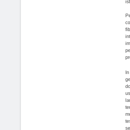
is
Pe
co
fi
in
im
pe
pr
In
ge
do
us
la
te
mu
te
se