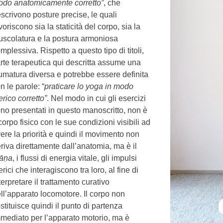
do anatomicamente corretto”
, che
scrivono posture precise, le quali
voriscono sia la staticità del corpo, sia la
scolatura e la postura armoniosa
mplessiva. Rispetto a questo tipo di titoli,
arte terapeutica qui descritta assume una
umatura diversa e potrebbe essere definita
n le parole: “
praticare lo yoga in modo
erico corretto”
. Nel modo in cui gli esercizi
no presentati in questo manoscritto, non è
 corpo fisico con le sue condizioni visibili ad
ere la priorità e quindi il movimento non
riva direttamente dall’anatomia, ma è il
rāṇa
, i flussi di energia vitale, gli impulsi
erici che interagiscono tra loro, al fine di
terpretare il trattamento curativo
ll’apparato locomotore. Il corpo non
stituisce quindi il punto di partenza
mediato per l’apparato motorio, ma è