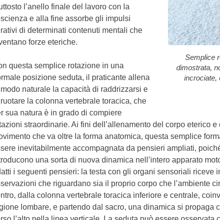
uttosto l’anello finale del lavoro con la
scienza e alla fine assorbe gli impulsi
rativi di determinati contenuti mentali che
ventano forze eteriche.
Semplice r
n questa semplice rotazione in una
dimostrata, n
rmale posizione seduta, il praticante allena
incrociate,
 modo naturale la capacità di raddrizzarsi e
 ruotare la colonna vertebrale toracica, che
r sua natura è in grado di compiere
tazioni straordinarie. Ai fini dell’allenamento del corpo eterico 
vimento che va oltre la forma anatomica, questa semplice form
sere inevitabilmente accompagnata da pensieri ampliati, poich
troducono una sorta di nuova dinamica nell’intero apparato motor
atti i seguenti pensieri: la testa con gli organi sensoriali riceve
servazioni che riguardano sia il proprio corpo che l’ambiente ci
ntro, dalla colonna vertebrale toracica inferiore e centrale, coi
gione lombare, e partendo dal sacro, una dinamica si propaga
rso l’alto nella linea verticale. La seduta può essere osservata