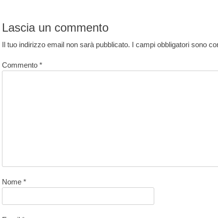
rticoli
st:
Lascia un commento
Il tuo indirizzo email non sarà pubblicato.
I campi obbligatori sono c
Commento
*
Nome
*