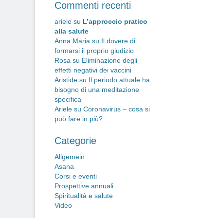
a
Commenti recenti
po
ariele
su
L’approccio pratico
alla salute
Anna Maria
su
Il dovere di
formarsi il proprio giudizio
Rosa
su
Eliminazione degli
effetti negativi dei vaccini
Aristide
su
Il periodo attuale ha
bisogno di una meditazione
specifica
Ariele
su
Coronavirus – cosa si
può fare in più?
Categorie
Allgemein
Asana
Corsi e eventi
Prospettive annuali
Spiritualità e salute
Video