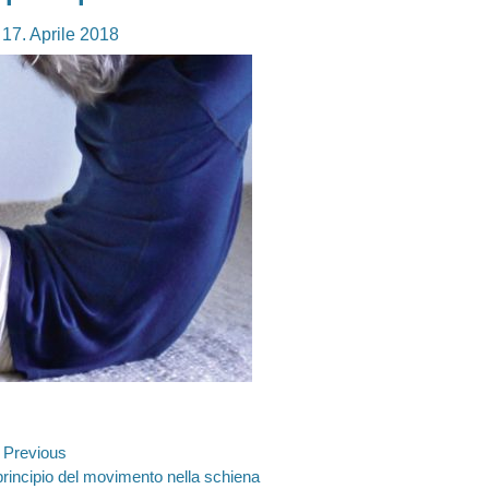
osted
17. Aprile 2018
n
avigazione
Previous
evious
 principio del movimento nella schiena