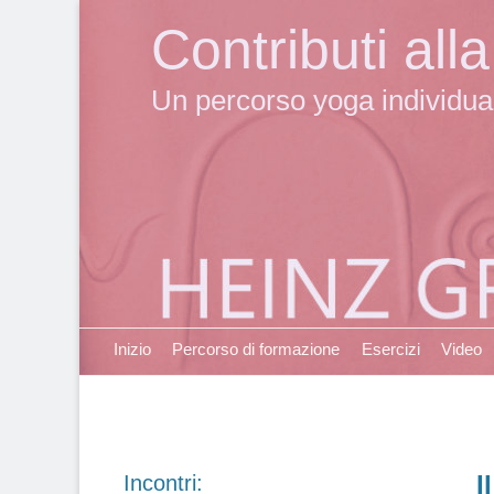
Contributi al
Un percorso yoga individuale
Primary Menu
Skip
Inizio
Percorso di formazione
Esercizi
Video
to
content
I
Incontri: