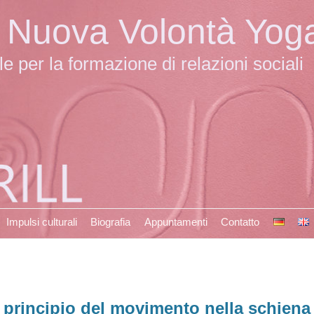
la Nuova Volontà Yog
 per la formazione di relazioni sociali
Impulsi culturali
Biografia
Appuntamenti
Contatto
l principio del movimento nella schiena