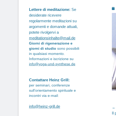
P
Lettere di meditazione:
Se
o
desiderate ricevere
regolarmente meditazioni su
argomenti e domande attuali,
potete rivolgervi a
meditationsinhalte@mail.de
Giorni di rigenerazione e
giorni di studio
sono possibili
in qualsiasi momento.
Informazioni e iscrizione su
info@yoga-und-synthese.de
Contattare Heinz Grill:
per seminari, conferenze
sull’orientamento spirituale e
incontri via e-mail:
info@heinz-grill.de
N
← 
Pr
Il