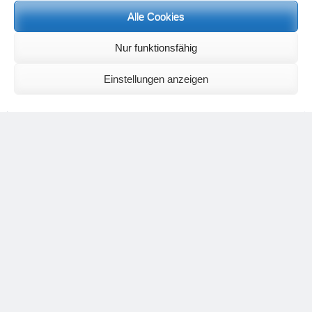
Alle Cookies
Nur funktionsfähig
Einstellungen anzeigen
La pianta della cicoria: in naturopatia, questa pianta è un
rimedio per il fegato. Edward Bach la raccomanda a tutti
coloro che si preoccupano eccessivamente del benessere
degli altri. Il succo astringente, estratto dalla radice e dal fiore,
ha un effetto centrante sul tratto digestivo centrale.
Foto: Martin Sinzinger