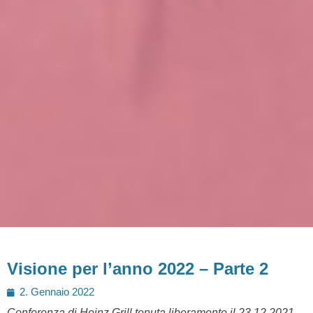
Visione per l’anno 2022 – Parte 2
Posted
2. Gennaio 2022
on
Conferenza di Heinz Grill tenuta liberamente il 23.12.2021