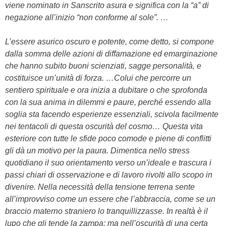
viene nominato in Sanscrito asura e significa con la “a” di
negazione all’inizio “non conforme al sole”. …
L’essere asurico oscuro e potente, come detto, si compone
dalla somma delle azioni di diffamazione ed emarginazione
che hanno subito buoni scienziati, sagge personalità, e
costituisce un’unità di forza. …Colui che percorre un
sentiero spirituale e ora inizia a dubitare o che sprofonda
con la sua anima in dilemmi e paure, perché essendo alla
soglia sta facendo esperienze essenziali, scivola facilmente
nei tentacoli di questa oscurità del cosmo… Questa vita
esteriore con tutte le sfide poco comode e piene di conflitti
gli dà un motivo per la paura. Dimentica nello stress
quotidiano il suo orientamento verso un’ideale e trascura i
passi chiari di osservazione e di lavoro rivolti allo scopo in
divenire. Nella necessità della tensione terrena sente
all’improvviso come un essere che l’abbraccia, come se un
braccio materno straniero lo tranquillizzasse. In realtà è il
lupo che gli tende la zampa; ma nell’oscurità di una certa