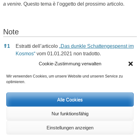
a venire.
Questo tema è l’oggetto del prossimo articolo.
Note
Note
⇑
1
Estratti dell’articolo
„Das dunkle Schattengespenst im
Kosmos“
vom 01.01.2021 non tradotto.
Cookie-Zustimmung verwalten
L’essere oscuro visibile metafisicamente nel cosmo
come una tenda schermante, non è solo
Wir verwenden Cookies, um unsere Website und unseren Service zu
optimieren.
un’astrazione, né solo un’immagine simbolica
esposta in teoria ma una realtà astrale che possiede
in sé stessa una forza. Questo essere viene nominato
Alle Cookies
in Sanscrito asura e significa con la “a” di negazione
Nur funktionsfähig
all’inizio “non conforme al sole”. …
Einstellungen anzeigen
L’essere asurico oscuro e potente, come detto, si
compone dalla somma delle azioni di diffamazione ed