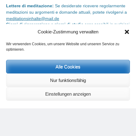
Lettere di meditazione:
Se desiderate ricevere regolarmente
meditazioni su argomenti e domande attuali, potete rivolgervi a
meditationsinhalte@mail.de
Giorni di rigenerazione e giorni di studio
sono possibili in qualsiasi
momento. Informazioni e iscrizione su
info@yoga-und-synthese.de
Cookie-Zustimmung verwalten
Wir verwenden Cookies, um unsere Website und unseren Service zu
Contattare Heinz Grill:
optimieren.
per seminari, conferenze sull’orientamento spirituale e incontri via e-
mail:
info@heinz-grill.de
Alle Cookies
Nur funktionsfähig
Einstellungen anzeigen
Commenti recenti