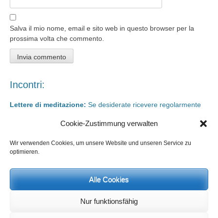
Salva il mio nome, email e sito web in questo browser per la
prossima volta che commento.
Incontri:
Lettere di meditazione:
Se desiderate ricevere regolarmente
meditazioni su argomenti e domande attuali, potete rivolgervi a
Cookie-Zustimmung verwalten
meditationsinhalte@mail.de
Giorni di rigenerazione e giorni di studio
sono possibili in qualsiasi
Wir verwenden Cookies, um unsere Website und unseren Service zu
momento. Informazioni e iscrizione su
info@yoga-und-synthese.de
optimieren.
Contattare Heinz Grill:
per seminari, conferenze sull’orientamento spirituale e incontri via e-
Alle Cookies
mail:
info@heinz-grill.de
Nur funktionsfähig