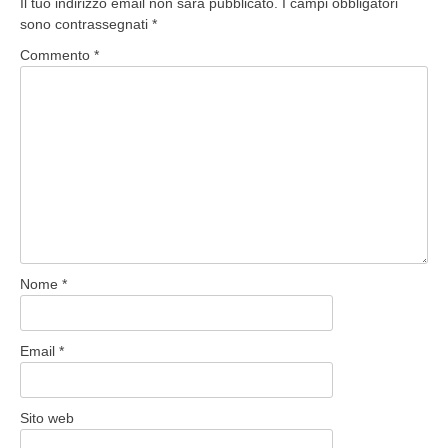
Il tuo indirizzo email non sarà pubblicato.
I campi obbligatori
sono contrassegnati
*
Commento
*
Nome
*
Email
*
Sito web