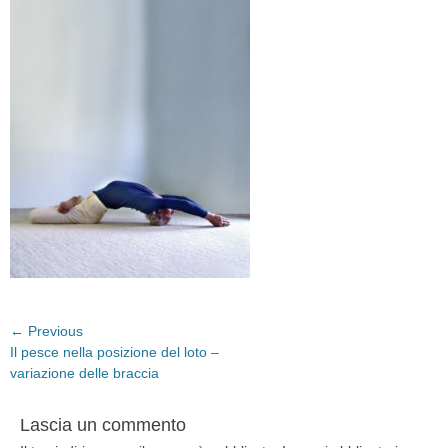
Navigazione
← Previous
Previous
Il pesce nella posizione del loto –
articoli
post:
variazione delle braccia
Lascia un commento