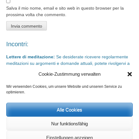
Salva il mio nome, email e sito web in questo browser per la
prossima volta che commento.
Incontri:
Lettere di meditazione:
Se desiderate ricevere regolarmente
meditazioni su argomenti e domande attuali, potete rivolgervi a
meditationsinhalte@mail.de
Cookie-Zustimmung verwalten
Giorni di rigenerazione e giorni di studio
sono possibili in qualsiasi
momento. Informazioni e iscrizione su
info@yoga-und-synthese.de
Wir verwenden Cookies, um unsere Website und unseren Service zu
optimieren.
Contattare Heinz Grill:
per seminari, conferenze sull’orientamento spirituale e incontri via e-
mail:
Alle Cookies
info@heinz-grill.de
Nur funktionsfähig
Einstellungen anzeigen