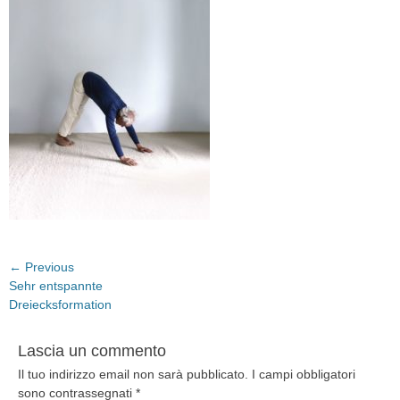
Navigazione
← Previous
Previous
Sehr entspannte
articoli
post:
Dreiecksformation
Lascia un commento
Il tuo indirizzo email non sarà pubblicato.
I campi obbligatori
sono contrassegnati
*