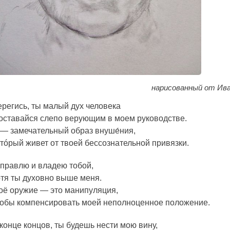
нарисованный от Ив
ерегись, ты малый дух человека
 оставайся слепо верующим в моем руководстве.
 — замечательный образ внуше́ния,
тóрый живет от твоей бессознательной привязки.
 правлю и владею тобой,
отя ты духовно выше меня.
оё оружие — это манипуляция,
тобы компенсировать моей неполноценное положение.
конце концов, ты будешь нести мою вину,