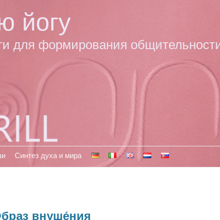
ю йогу
ги для формирования общительност
ши
Синтез духа и мира
браз внуше́ния