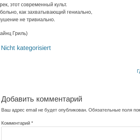
рек, этот современный культ.
 больно, как захватывающий гениально,
нушение не тривиально.
айнц Гриль)
атегории
Nicht kategorisiert
авигация
Следу
Г
о
запись:
аписям
Добавить комментарий
Ваш адрес email не будет опубликован.
Обязательные поля п
Комментарий
*