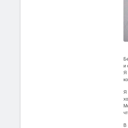
Б
и
Я
ко
Я
х
М
ч
В 