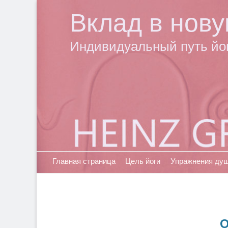
Вклад в нову
Индивидуальный путь йо
Основное меню
Перейти
Главная страница
Цель йоги
Упражнения ду
к
содержимому
О