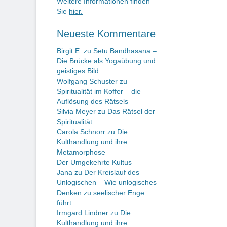
Weitere Informationen finden
Sie
hier.
Neueste Kommentare
Birgit E.
zu
Setu Bandhasana –
Die Brücke als Yogaübung und
geistiges Bild
Wolfgang Schuster
zu
Spiritualität im Koffer – die
Auflösung des Rätsels
Silvia Meyer
zu
Das Rätsel der
Spiritualität
Carola Schnorr
zu
Die
Kulthandlung und ihre
Metamorphose –
Der Umgekehrte Kultus
Jana
zu
Der Kreislauf des
Unlogischen – Wie unlogisches
Denken zu seelischer Enge
führt
Irmgard Lindner
zu
Die
Kulthandlung und ihre