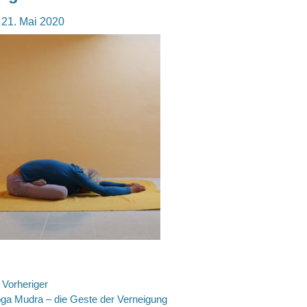
osted
21. Mai 2020
n
eitragsnavigation
Vorheriger
rheriger
ga Mudra – die Geste der Verneigung