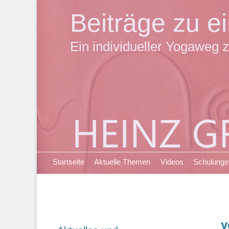
Beiträge zu 
Ein individueller Yogaweg z
Primäres Menü
Zum
Startseite
Aktuelle Themen
Videos
Schulung
Inhalt
springen
y