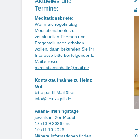
Aktuelles und
Termine:
P
o
Meditationsbriefe:
Wenn Sie regelmäßig
Meditationsbriefe zu
zeitaktuellen Themen und
Fragestellungen erhalten
wollen, dann bekunden Sie Ihr
Interesse bitte bei folgender E-
Mailadresse:
meditationsinhalte@mail.de
Kontaktaufnahme zu Heinz
Grill
bitte per E-Mail über
info@heinz-grill.de
Asana-Trainingstage
jeweils im 2er-Modul
12./13.9.2026 und
B
← 
10./11.10.2026
Vo
Yo
Nähere Informationen finden