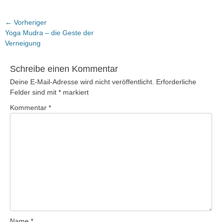
Beitragsnavigation
← Vorheriger
Vorheriger
Yoga Mudra – die Geste der
Beitrag:
Verneigung
Schreibe einen Kommentar
Deine E-Mail-Adresse wird nicht veröffentlicht.
Erforderliche
Felder sind mit
*
markiert
Kommentar
*
Name
*