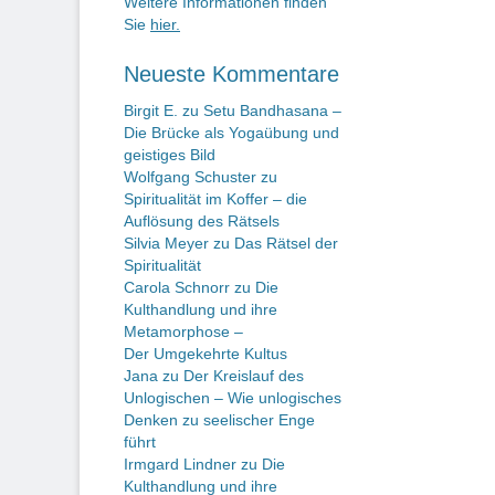
Weitere Informationen finden
Sie
hier.
Neueste Kommentare
Birgit E.
zu
Setu Bandhasana –
Die Brücke als Yogaübung und
geistiges Bild
Wolfgang Schuster
zu
Spiritualität im Koffer – die
Auflösung des Rätsels
Silvia Meyer
zu
Das Rätsel der
Spiritualität
Carola Schnorr
zu
Die
Kulthandlung und ihre
Metamorphose –
Der Umgekehrte Kultus
Jana
zu
Der Kreislauf des
Unlogischen – Wie unlogisches
Denken zu seelischer Enge
führt
Irmgard Lindner
zu
Die
Kulthandlung und ihre