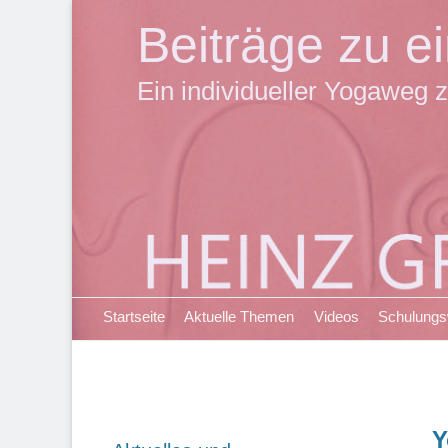
Beiträge zu 
Ein individueller Yogaweg z
Primäres Menü
Zum
Startseite
Aktuelle Themen
Videos
Schulung
Inhalt
springen
Y