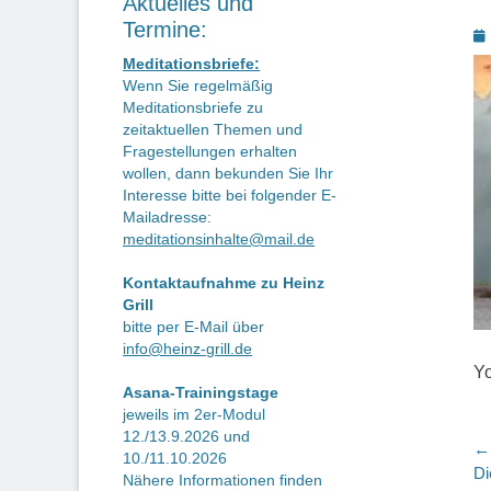
Aktuelles und
Termine:
P
o
Meditationsbriefe:
Wenn Sie regelmäßig
Meditationsbriefe zu
zeitaktuellen Themen und
Fragestellungen erhalten
wollen, dann bekunden Sie Ihr
Interesse bitte bei folgender E-
Mailadresse:
meditationsinhalte@mail.de
Kontaktaufnahme zu Heinz
Grill
bitte per E-Mail über
info@heinz-grill.de
Yo
Asana-Trainingstage
jeweils im 2er-Modul
12./13.9.2026 und
B
← 
10./11.10.2026
Vo
Di
Nähere Informationen finden