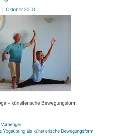
osted
1. Oktober 2018
n
ga – künstlerische Bewegungsform
eitragsnavigation
Vorheriger
rheriger
e Yogaübung als künstlerische Bewegungsform