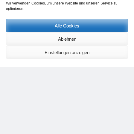
Wir verwenden Cookies, um unsere Website und unseren Service zu
optimieren.
Alle Cookies
Neueste Kommentare
Ablehnen
Birgit E.
zu
Setu Bandhasana – Die Brücke als Yogaübung und
geistiges Bild
Einstellungen anzeigen
Wolfgang Schuster
zu
Spiritualität im Koffer – die Auflösung des
Rätsels
Silvia Meyer
zu
Das Rätsel der Spiritualität
Carola Schnorr
zu
Die Kulthandlung und ihre Metamorphose –
Der Umgekehrte Kultus
Jana
zu
Der Kreislauf des Unlogischen – Wie unlogisches Denken zu
seelischer Enge führt
Irmgard Lindner
zu
Die Kulthandlung und ihre Metamorphose –
Der Umgekehrte Kultus
Philipp Podolski
zu
Die Kulthandlung und ihre Metamorphose –
Der Umgekehrte Kultus
Kategorien