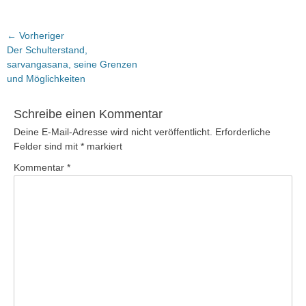
Beitragsnavigation
← Vorheriger
Vorheriger
Der Schulterstand,
Beitrag:
sarvangasana, seine Grenzen
und Möglichkeiten
Schreibe einen Kommentar
Deine E-Mail-Adresse wird nicht veröffentlicht.
Erforderliche
Felder sind mit
*
markiert
Kommentar
*