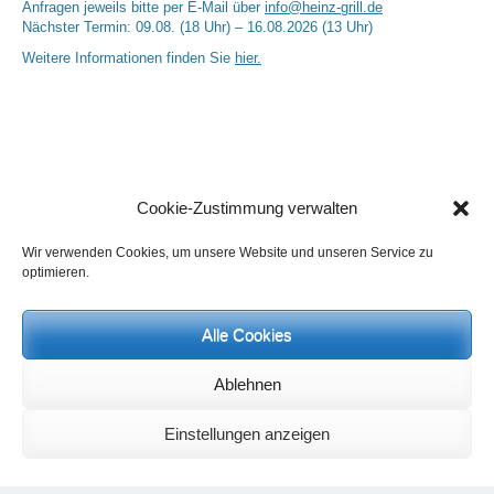
Anfragen jeweils bitte per E-Mail über
info@heinz-grill.de
Nächster Termin: 09.08. (18 Uhr) – 16.08.2026 (13 Uhr)
Weitere Informationen finden Sie
hier.
Cookie-Zustimmung verwalten
Wir verwenden Cookies, um unsere Website und unseren Service zu
optimieren.
Neueste Kommentare
Birgit E.
zu
Setu Bandhasana – Die Brücke als Yogaübung und
geistiges Bild
Alle Cookies
Wolfgang Schuster
zu
Spiritualität im Koffer – die Auflösung des
Rätsels
Ablehnen
Silvia Meyer
zu
Das Rätsel der Spiritualität
Carola Schnorr
zu
Die Kulthandlung und ihre Metamorphose –
Der Umgekehrte Kultus
Einstellungen anzeigen
Jana
zu
Der Kreislauf des Unlogischen – Wie unlogisches Denken zu
seelischer Enge führt
Irmgard Lindner
zu
Die Kulthandlung und ihre Metamorphose –