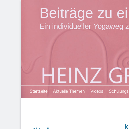
Beiträge zu 
Ein individueller Yogaweg z
Primäres Menü
Zum
Startseite
Aktuelle Themen
Videos
Schulung
Inhalt
springen
k