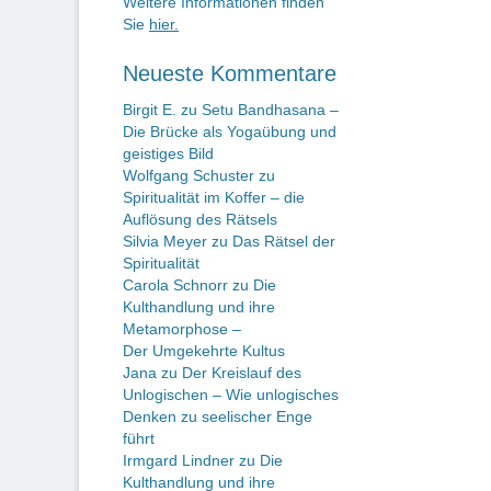
Weitere Informationen finden
Sie
hier.
Neueste Kommentare
Birgit E.
zu
Setu Bandhasana –
Die Brücke als Yogaübung und
geistiges Bild
Wolfgang Schuster
zu
Spiritualität im Koffer – die
Auflösung des Rätsels
Silvia Meyer
zu
Das Rätsel der
Spiritualität
Carola Schnorr
zu
Die
Kulthandlung und ihre
Metamorphose –
Der Umgekehrte Kultus
Jana
zu
Der Kreislauf des
Unlogischen – Wie unlogisches
Denken zu seelischer Enge
führt
Irmgard Lindner
zu
Die
Kulthandlung und ihre