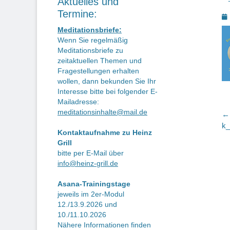
Aktuelles und
Termine:
P
o
Meditationsbriefe:
Wenn Sie regelmäßig
Meditationsbriefe zu
zeitaktuellen Themen und
Fragestellungen erhalten
wollen, dann bekunden Sie Ihr
Interesse bitte bei folgender E-
Mailadresse:
meditationsinhalte@mail.de
B
← 
Vo
k_
Kontaktaufnahme zu Heinz
Be
Grill
bitte per E-Mail über
info@heinz-grill.de
Asana-Trainingstage
jeweils im 2er-Modul
12./13.9.2026 und
10./11.10.2026
Nähere Informationen finden