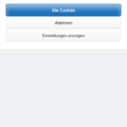
Alle Cookies
Neueste Kommentare
Ablehnen
Birgit E.
zu
Setu Bandhasana – Die Brücke als Yogaübung und
geistiges Bild
Wolfgang Schuster
zu
Spiritualität im Koffer – die Auflösung des
Einstellungen anzeigen
Rätsels
Silvia Meyer
zu
Das Rätsel der Spiritualität
Carola Schnorr
zu
Die Kulthandlung und ihre Metamorphose –
Der Umgekehrte Kultus
Jana
zu
Der Kreislauf des Unlogischen – Wie unlogisches Denken zu
seelischer Enge führt
Irmgard Lindner
zu
Die Kulthandlung und ihre Metamorphose –
Der Umgekehrte Kultus
Philipp Podolski
zu
Die Kulthandlung und ihre Metamorphose –
Der Umgekehrte Kultus
Kategorien
Aktualisierter Beitrag
Allgemein
Asana
Corona