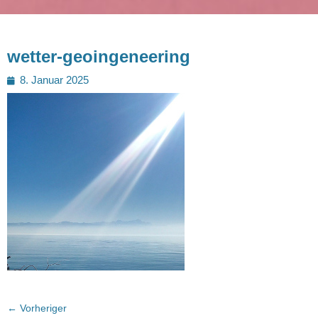
wetter-geoingeneering
Posted
8. Januar 2025
on
Beitragsnavigation
← Vorheriger